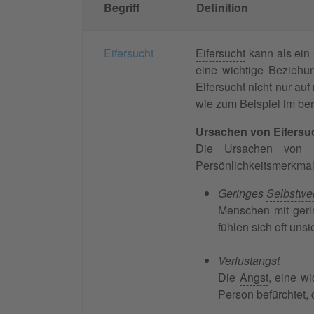
Begriff
Definition
Eifersucht
Eifersucht
kann als ein 
eine wichtige Beziehun
Eifersucht nicht nur au
wie zum Beispiel im ber
Ursachen von Eifersu
Die Ursachen von Ei
Persönlichkeitsmerkmal
Geringes
Selbstwer
Menschen mit geri
fühlen sich oft uns
Verlustangst
Die
Angst
, eine w
Person befürchtet