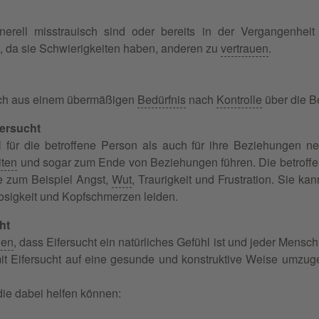
erell misstrauisch sind oder bereits in der Vergangenhei
n, da sie Schwierigkeiten haben, anderen zu
vertrauen
.
uch aus einem übermäßigen
Bedürfnis
nach
Kontrolle
über die B
ersucht
l für die betroffene Person als auch für ihre Beziehungen 
iten
und sogar zum Ende von Beziehungen führen. Die betroffe
e zum Beispiel Angst,
Wut
, Traurigkeit und Frustration. Sie 
tlosigkeit und Kopfschmerzen leiden.
ht
hen
, dass Eifersucht ein natürliches Gefühl ist und jeder Mensc
 mit Eifersucht auf eine gesunde und konstruktive Weise umzu
 die dabei helfen können: