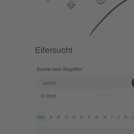
Eifersucht
Suche nach Begriffen
Alle
A
B
C
D
E
F
G
H
I
J
K