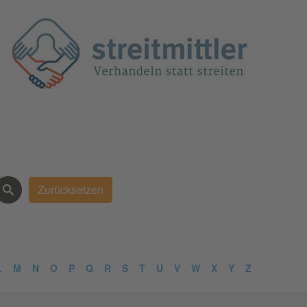
L
M
N
O
P
Q
R
S
T
U
V
W
X
Y
Z