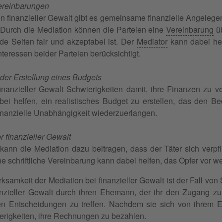
Vereinbarungen
von finanzieller Gewalt gibt es gemeinsame finanzielle Angele
Durch die Mediation können die Parteien eine
Vereinbarung
üb
eide Seiten fair und akzeptabel ist. Der
Mediator
kann dabei hel
teressen beider Parteien berücksichtigt.
 der Erstellung eines Budgets
inanzieller Gewalt Schwierigkeiten damit, ihre Finanzen zu v
ei helfen, ein realistisches Budget zu erstellen, das den B
 finanzielle Unabhängigkeit wiederzuerlangen.
r finanzieller Gewalt
kann die Mediation dazu beitragen, dass der Täter sich verpfli
e schriftliche Vereinbarung kann dabei helfen, das Opfer vor w
irksamkeit der Mediation bei finanzieller Gewalt ist der Fall v
anzieller Gewalt durch ihren Ehemann, der ihr den Zugang zu
len Entscheidungen zu treffen. Nachdem sie sich von ihrem Eh
ierigkeiten, ihre Rechnungen zu bezahlen.