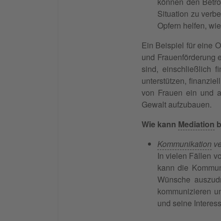
können den Betrof
Situation zu verb
Opfern helfen, wi
Ein Beispiel für eine O
und Frauenförderung e.
sind, einschließlich
unterstützen, finanzie
von Frauen ein und a
Gewalt aufzubauen.
Wie kann
Mediation
b
Kommunikation
ve
In vielen Fällen 
kann die Kommuni
Wünsche auszudrü
kommunizieren un
und seine Interess