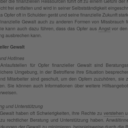
ber die finanziellen Ressourcen führt oft zu einem Gefühl der M
cht frei entfalten und wird in seiner Selbstständigkeit eingesc
 Opfer oft in Schulden gerät und seine finanzielle Zukunft stark
inanzielle Gewalt auch zu anderen Formen von Missbrauch fü
Sie kann auch dazu führen, dass das Opfer aus
Angst
vor den 
ung ausbrechen kann.
ieller Gewalt
und Hotlines
Anlaufstellen für Opfer finanzieller Gewalt sind Beratungs
sichere Umgebung, in der Betroffene ihre Situation besprech
und Mitarbeiter sind geschult, um den Opfern zuzuhören, sie
en. Sie können auch Informationen über weitere Hilfsangebot
erweisen.
ng
und Unterstützung
r Gewalt haben oft Schwierigkeiten, ihre Rechte zu
verstehen
un
zu rechtlicher Beratung und Unterstützung haben. Anwältinn
irkungen der Gewalt zu minimieren, beispielsweise durch die 