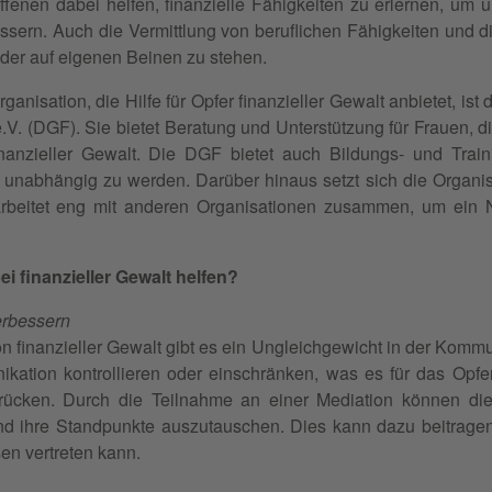
fenen dabei helfen, finanzielle Fähigkeiten zu erlernen, um 
essern. Auch die Vermittlung von beruflichen Fähigkeiten und 
eder auf eigenen Beinen zu stehen.
rganisation, die Hilfe für Opfer finanzieller Gewalt anbietet, is
V. (DGF). Sie bietet Beratung und Unterstützung für Frauen, d
 finanzieller Gewalt. Die DGF bietet auch Bildungs- und Tr
ll unabhängig zu werden. Darüber hinaus setzt sich die Organis
rbeitet eng mit anderen Organisationen zusammen, um ein N
ei finanzieller Gewalt helfen?
rbessern
von finanzieller Gewalt gibt es ein Ungleichgewicht in der Kom
kation kontrollieren oder einschränken, was es für das Opfe
cken. Durch die Teilnahme an einer Mediation können die P
d ihre Standpunkte auszutauschen. Dies kann dazu beitragen
en vertreten kann.