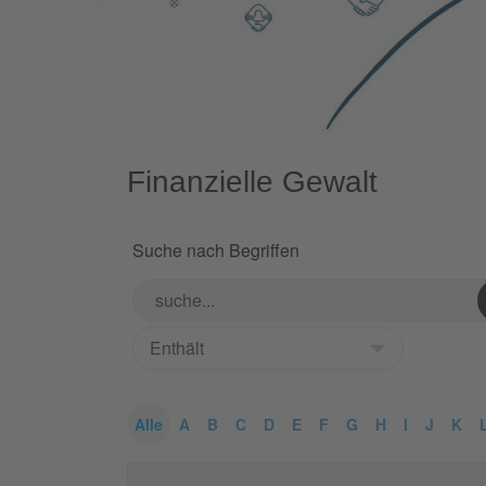
Finanzielle Gewalt
Suche nach Begriffen
Alle
A
B
C
D
E
F
G
H
I
J
K