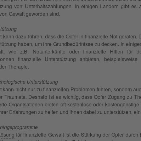
tzung von Unterhaltszahlungen. In einigen Ländern gibt es a
 von Gewalt geworden sind.
stützung
t kann dazu führen, dass die Opfer in finanzielle Not geraten. 
rstützung haben, um ihre Grundbedürfnisse zu decken. In einigen
, wie z.B. Notunterkünfte oder finanzielle Hilfen für de
können finanzielle Unterstützung anbieten, beispielswei
der Therapie.
chologische Unterstützung
t kann nicht nur zu finanziellen Problemen führen, sondern a
r Traumata. Deshalb ist es wichtig, dass Opfer Zugang zu Th
erte Organisationen bieten oft kostenlose oder kostengünstig
ihrer Erfahrungen zu helfen und ihnen dabei zu unterstützen, ei
ainingsprogramme
Lösung
für finanzielle Gewalt ist die Stärkung der Opfer durc