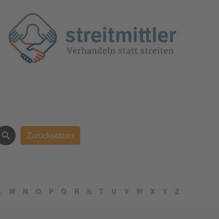
L
M
N
O
P
Q
R
S
T
U
V
W
X
Y
Z