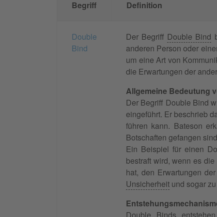
Begriff
Definition
Double
Der Begriff
Double Bind
b
Bind
anderen Person oder einer
um eine Art von Kommunika
die Erwartungen der andere
Allgemeine Bedeutung v
Der Begriff Double Bind 
eingeführt. Er beschrieb 
führen kann. Bateson er
Botschaften gefangen sind
Ein Beispiel für einen Do
bestraft wird, wenn es die
hat, den Erwartungen der
Unsicherheit
und sogar zu
Entstehungsmechanism
Double Binds entstehen 