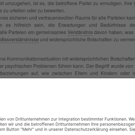
it umzugehen, ist es, die betroffene Partei zu ermutigen, ihre
 zu urteilen oder zu bewerten.
nes sicheren und vertrauensvollen Raums für alle Parteien kan
n es hilfreich sein, die Erwartungen und Bedürfnisse d
s alle Parteien ein gemeinsames
Verständnis
davon haben, was in
Missverständnisse
und widersprüchliche Botschaften zu vermei
ne Kommunikationssituation mit widersprüchlichen Botschaften,
er psychischen Problemen führen kann. Der Begriff wurde von G
beziehungen auf, wie zwischen Eltern und Kindern oder in
e Bind Misstrauen und Unsicherheit verursachen. Mediatoren
ffen und klare Erwartungen kommunizieren, um solche Konflikt
 Familie, Erbschaft, Beruf, Wirtschaft und Schule