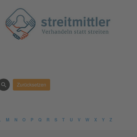
L
M
N
O
P
Q
R
S
T
U
V
W
X
Y
Z