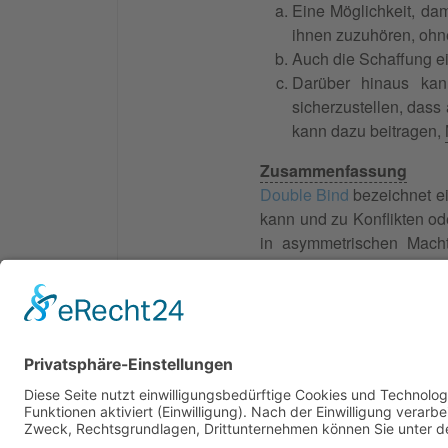
Eine Möglichkeit, dam
ihnen zuzuhören, ohne
Auch die Schaffung ei
Darüber hinaus kan
sicherzustellen, das
kann dazu beitragen,
Zusammenfassung
Double Bind
bezeichnet ei
kann und zu Konflikten od
in asymmetrischen Macht
Mediation kann ein Doubl
einen sicheren Raum scha
© 2026 Frank Hartung Ihr Mediator bei Konflikten in