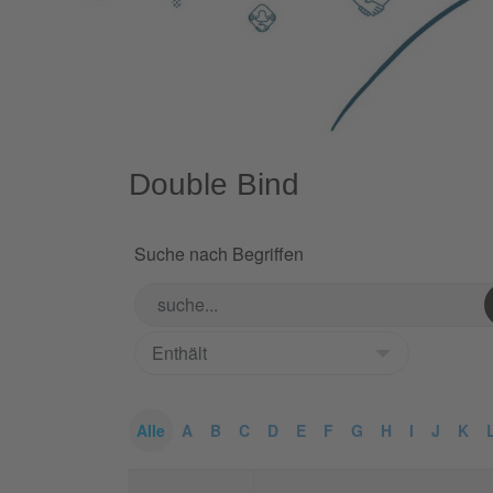
Double Bind
Suche nach Begriffen
Alle
A
B
C
D
E
F
G
H
I
J
K