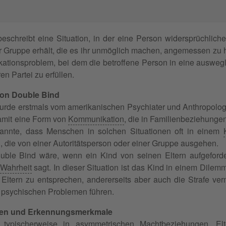
eschreibt eine Situation, in der eine Person widersprüchlich
 Gruppe erhält, die es ihr unmöglich machen, angemessen zu h
tionsproblem, bei dem die betroffene Person in eine auswegl
n Partei zu erfüllen.
on Double Bind
wurde erstmals vom amerikanischen Psychiater und Anthropolo
damit eine Form von
Kommunikation
, die in Familienbeziehung
kannte, dass Menschen in solchen Situationen oft in einem
, die von einer Autoritätsperson oder einer Gruppe ausgehen.
uble Bind wäre, wenn ein Kind von seinen Eltern aufgefordert
Wahrheit
sagt. In dieser Situation ist das Kind in einem Dile
 Eltern zu entsprechen, andererseits aber auch die Strafe ve
 psychischen Problemen führen.
en und Erkennungsmerkmale
typischerweise in asymmetrischen Machtbeziehungen. Elte