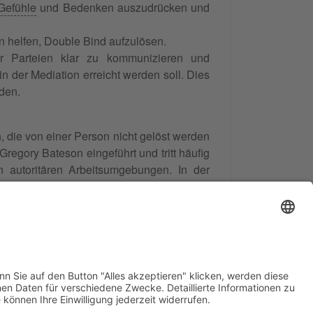
Gefühle
und Bedenken auszudrücken und
n helfen, Double Bind aufzulösen.
er Parteien klar zu kommunizieren und
 der Mediation erreicht werden soll. Dies
den.
 die von einer Person nicht gelöst werden
regory Bateson eingeführt und tritt häufig
 autoritären Arbeitsumgebungen. In der
 sollten daher auf Double Binds achten,
e zu vermeiden.
263
Bewertungen auf