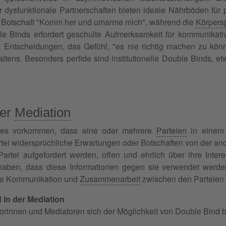
er dysfunktionale Partnerschaften bieten ideale Nährböden fü
che Botschaft "Komm her und umarme mich", während die
Körpers
 Binds erfordert geschulte Aufmerksamkeit für kommunikati
i Entscheidungen, das Gefühl, "es nie richtig machen zu kö
tens. Besonders perfide sind institutionelle Double Binds, 
der
Mediation
n es vorkommen, dass eine oder mehrere
Parteien
in einem 
tei widersprüchliche Erwartungen oder Botschaften von der an
artei aufgefordert werden, offen und ehrlich über ihre Inte
aben, dass diese Informationen gegen sie verwendet werde
die Kommunikation und
Zusammenarbeit
zwischen den Parteien
in der Mediation
atorinnen und Mediatoren sich der Möglichkeit von Double Bind