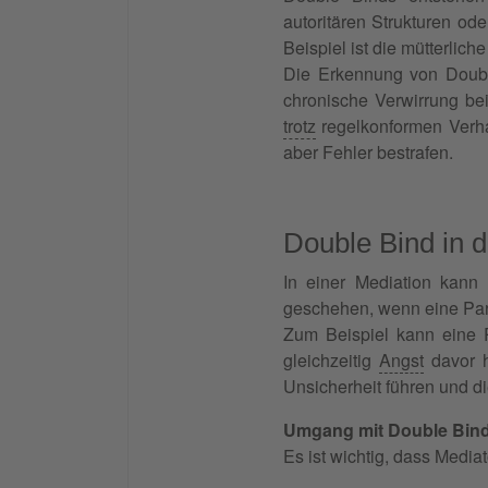
autoritären Strukturen od
Beispiel ist die mütterli
Die Erkennung von Double
chronische Verwirrung be
trotz
regelkonformen Verhal
aber Fehler bestrafen.
Double Bind in 
In einer Mediation kan
geschehen, wenn eine Par
Zum Beispiel kann eine P
gleichzeitig
Angst
davor h
Unsicherheit führen und 
Umgang mit Double Bind 
Es ist wichtig, dass Medi