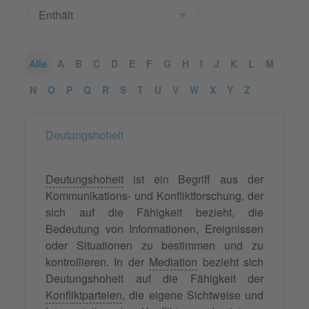
Alle
A
B
C
D
E
F
G
H
I
J
K
L
M
N
O
P
Q
R
S
T
U
V
W
X
Y
Z
Deutungshoheit
Deutungshoheit
ist ein Begriff aus der
Kommunikations- und Konfliktforschung, der
sich auf die Fähigkeit bezieht, die
Bedeutung von Informationen, Ereignissen
oder Situationen zu bestimmen und zu
kontrollieren. In der
Mediation
bezieht sich
Deutungshoheit auf die Fähigkeit der
Konfliktparteien
, die eigene Sichtweise und