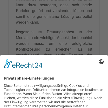
kann dazu beitragen, dass sich beide
Parteien gehört und verstanden fühlen und
somit eine gemeinsame Lösung erarbeitet
werden kann.
Insgesamt ist Deutungshoheit in der
Mediation ein wichtiger Aspekt, der beachtet
werden muss, um eine erfolgreiche
Konfliktlösung
zu erreichen. Es ist
entscheidend, dass beide Parteien die
Möglichkeit haben, ihre Perspektive und
Interpretation des Konflikts auszudrücken
und dass die Mediatorin oder der Mediator
eine neutrale und unparteiische Rolle
einnimmt. Nur so kann eine gemeinsame
und für beide Seiten akzeptable Lösung
gefunden werden.