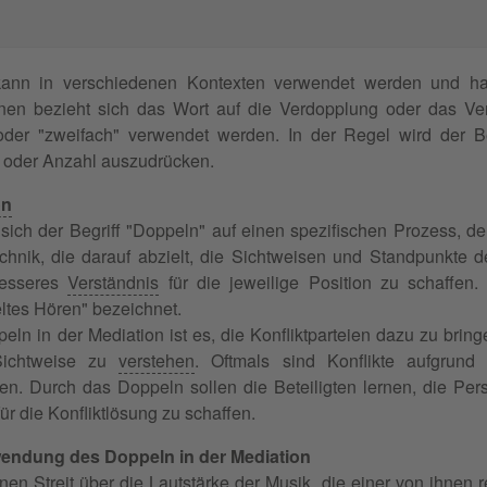
kann in verschiedenen Kontexten verwendet werden und hat
nen bezieht sich das Wort auf die Verdopplung oder das Ve
oder "zweifach" verwendet werden. In der Regel wird der B
 oder Anzahl auszudrücken.
on
 sich der Begriff "Doppeln" auf einen spezifischen Prozess, de
chnik, die darauf abzielt, die Sichtweisen und Standpunkte 
besseres
Verständnis
für die jeweilige Position zu schaffen
ltes Hören" bezeichnet.
eln in der Mediation ist es, die Konfliktparteien dazu zu bring
Sichtweise zu
verstehen
. Oftmals sind Konflikte aufgrund
en. Durch das Doppeln sollen die Beteiligten lernen, die Pe
r die Konfliktlösung zu schaffen.
nwendung des Doppeln in der Mediation
inen
Streit
über die Lautstärke der Musik, die einer von ihnen