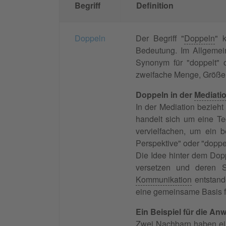
Begriff
Definition
Doppeln
Der Begriff "
Doppeln
" 
Bedeutung. Im Allgemei
Synonym für "doppelt" 
zweifache Menge, Größe
Doppeln in der
Mediati
In der Mediation bezieht
handelt sich um eine Te
vervielfachen, um ein 
Perspektive" oder "doppe
Die Idee hinter dem Dopp
versetzen und deren 
Kommunikation
entstand
eine gemeinsame Basis fü
Ein Beispiel für die A
Zwei Nachbarn haben e