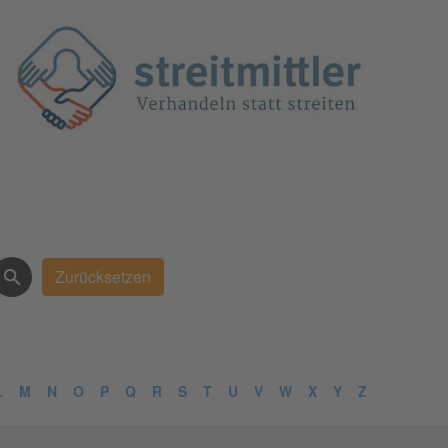
L
M
N
O
P
Q
R
S
T
U
V
W
X
Y
Z