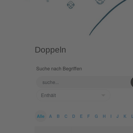
Doppeln
Suche nach Begriffen
Alle
A
B
C
D
E
F
G
H
I
J
K