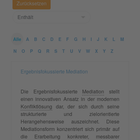
Alle
A
B
C
D
E
F
G
H
I
J
K
L
M
N
O
P
Q
R
S
T
U
V
W
X
Y
Z
Ergebnisfokussierte Mediation
Die Ergebnisfokussierte
Mediation
stellt
einen innovativen Ansatz in der modernen
Konfliktlösung
dar, der sich durch seine
strukturierte und zielorientierte
Herangehensweise auszeichnet. Diese
Mediationsform konzentriert sich primär auf
die Erarbeitung konkreter, messbarer