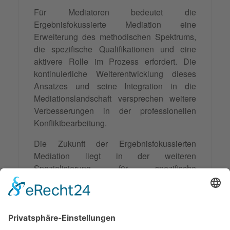
Für Mediatoren bedeutet die
Ergebnisfokussierte Mediation eine
Erweiterung des methodischen Spektrums,
die spezifische Qualifikationen und eine
aktivere Rolle im Prozess erfordert. Die
kontinuierliche Weiterentwicklung dieses
Ansatzes und seine Integration in die
Mediationslandschaft versprechen weitere
Verbesserungen in der professionellen
Konfliktbearbeitung.
Die Zukunft der Ergebnisfokussierten
Mediation liegt in der weiteren
Spezialisierung für spezifische
Anwendungsbereiche und der Integration
digitaler Tools zur Unterstützung des
strukturierten Prozesses. Dabei bleibt der
menschliche Faktor und die professionelle
Begleitung durch qualifizierte Mediatoren