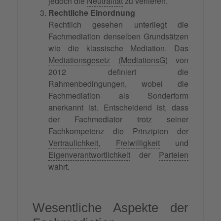
jedoch die
Neutralität
zu verlieren.
Rechtliche Einordnung
Rechtlich gesehen unterliegt die
Fachmediation denselben Grundsätzen
wie die klassische Mediation. Das
Mediationsgesetz
(
MediationsG
) von
2012 definiert die
Rahmenbedingungen, wobei die
Fachmediation als Sonderform
anerkannt ist. Entscheidend ist, dass
der Fachmediator
trotz
seiner
Fachkompetenz die Prinzipien der
Vertraulichkeit
,
Freiwilligkeit
und
Eigenverantwortlichkeit
der
Parteien
wahrt.
Wesentliche Aspekte der