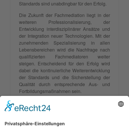
Standards sind unabdingbar für den Erfolg.
Die Zukunft der Fachmediation liegt in der
weiteren Professionalisierung, der
Entwicklung interdisziplinärer Ansätze und
der Integration neuer Technologien. Mit der
zunehmenden Spezialisierung in allen
Lebensbereichen wird die Nachfrage nach
qualifizierten Fachmediatoren weiter
steigen. Entscheidend für den Erfolg wird
dabei die kontinuierliche Weiterentwicklung
der Standards und die Sicherstellung der
Qualität durch entsprechende Aus- und
Fortbildungsmaßnahmen sein.
Die Fachmediation stellt somit einen
wichtigen Baustein in der modernen
Konfliktlösungslandschaft dar und trägt dazu
bei, komplexe Streitigkeiten konstruktiv und