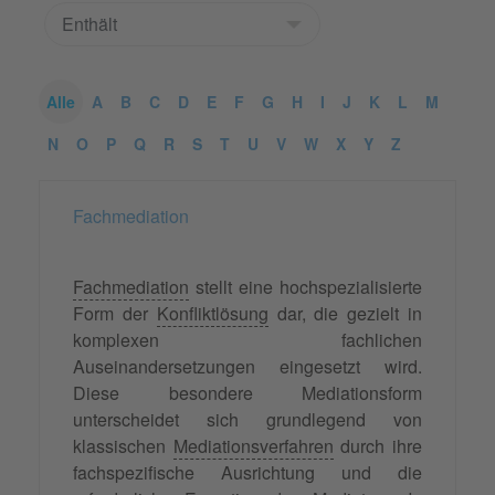
Alle
A
B
C
D
E
F
G
H
I
J
K
L
M
N
O
P
Q
R
S
T
U
V
W
X
Y
Z
Fachmediation
Fachmediation
stellt eine hochspezialisierte
Form der
Konfliktlösung
dar, die gezielt in
komplexen fachlichen
Auseinandersetzungen eingesetzt wird.
Diese besondere Mediationsform
unterscheidet sich grundlegend von
klassischen
Mediationsverfahren
durch ihre
fachspezifische Ausrichtung und die