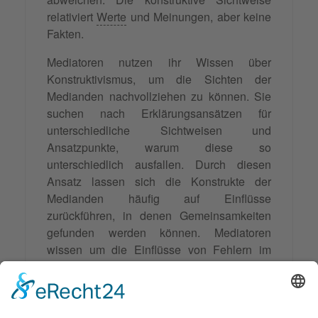
relativiert
Werte
und Meinungen, aber keine
Fakten.
Mediatoren nutzen ihr Wissen über
Konstruktivismus, um die Sichten der
Medianden nachvollziehen zu können. Sie
suchen nach Erklärungsansätzen für
unterschiedliche Sichtweisen und
Ansatzpunkte, warum diese so
unterschiedlich ausfallen. Durch diesen
Ansatz lassen sich die Konstrukte der
Medianden häufig auf Einflüsse
zurückführen, in denen Gemeinsamkeiten
gefunden werden können. Mediatoren
wissen um die Einflüsse von Fehlern im
Denken
und in der
Wahrnehmung
. Durch
ihre Unterstützung wird es möglich, ein
übereinstimmendes Bild von der Realität zu
etablieren. Auf der anderen Seite kann es