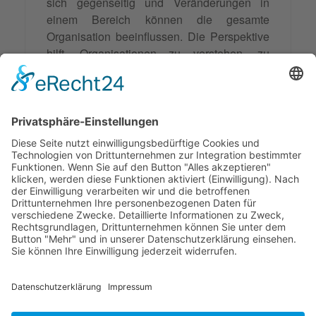
sich gegenseitig und Veränderungen in
einem Bereich können die gesamte
Organisation beeinflussen. Die Perspektive
hilft, Organisationen zu verstehen, zu
verbessern, strategisch zu planen und zu
managen. Durch die Analyse einzelner
Aspekte, wie Struktur und Kommunikation,
lassen sich beispielsweise
Entscheidungsprozesse optimieren und die
Einführung neuer Produkte effizient
gestalten.
© 2026 Frank Hartung Ihr Mediator bei Konflikten in Familie,
Erbschaft, Beruf, Wirtschaft und Schule
🏠 06844 Dessau-Roßlau Albrechtstraße 116 ☎
0340 530