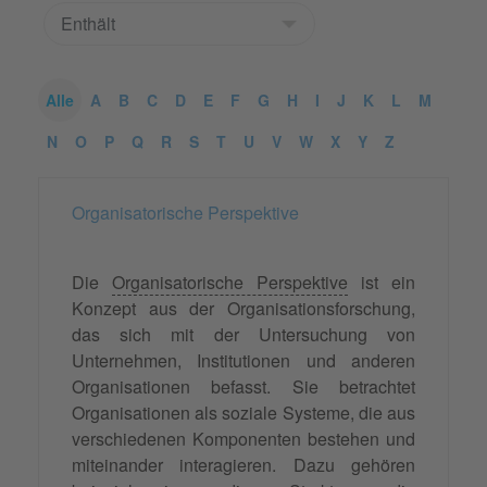
Alle
A
B
C
D
E
F
G
H
I
J
K
L
M
N
O
P
Q
R
S
T
U
V
W
X
Y
Z
Organisatorische Perspektive
Die
Organisatorische Perspektive
ist ein
Konzept aus der Organisationsforschung,
das sich mit der Untersuchung von
Unternehmen, Institutionen und anderen
Organisationen befasst. Sie betrachtet
Organisationen als soziale Systeme, die aus
verschiedenen Komponenten bestehen und
miteinander interagieren. Dazu gehören