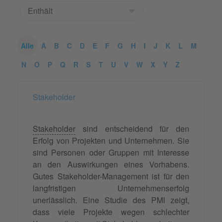
Alle
A
B
C
D
E
F
G
H
I
J
K
L
M
N
O
P
Q
R
S
T
U
V
W
X
Y
Z
Stakeholder
Stakeholder
sind entscheidend für den
Erfolg von Projekten und Unternehmen. Sie
sind Personen oder Gruppen mit Interesse
an den Auswirkungen eines Vorhabens.
Gutes Stakeholder-Management ist für den
langfristigen Unternehmenserfolg
unerlässlich. Eine Studie des PMI zeigt,
dass viele Projekte wegen schlechter