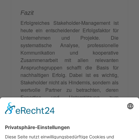
Fazit
Erfolgreiches Stakeholder-Management ist
heute ein entscheidender Erfolgsfaktor für
Unternehmen und Projekte. Die
systematische Analyse, professionelle
Kommunikation und kooperative
Zusammenarbeit mit allen relevanten
Anspruchsgruppen schafft die Basis für
nachhaltigen Erfolg. Dabei ist es wichtig,
Stakeholder nicht als Hindernis, sondern als
wertvolle Partner zu betrachten, deren
Expertise und Unterstützung zum
gemeinsamen Erfolg beitragen können. Die
Investition in professionelle Stakeholder-
Beziehungen zahlt sich langfristig durch
höhere Projekterfolgsraten, bessere
Reputation und stabilere