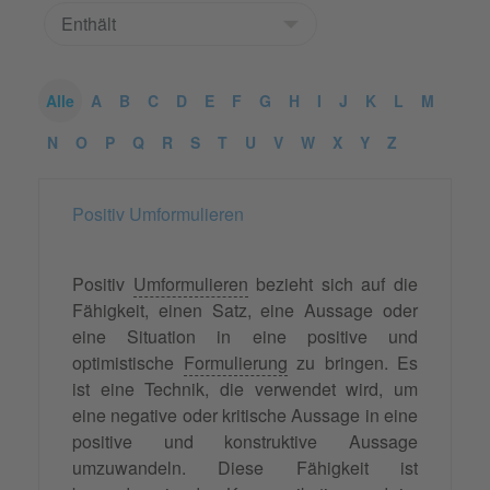
Alle
A
B
C
D
E
F
G
H
I
J
K
L
M
N
O
P
Q
R
S
T
U
V
W
X
Y
Z
Positiv Umformulieren
Positiv
Umformulieren
bezieht sich auf die
Fähigkeit, einen Satz, eine Aussage oder
eine Situation in eine positive und
optimistische
Formulierung
zu bringen. Es
ist eine Technik, die verwendet wird, um
eine negative oder kritische Aussage in eine
positive und konstruktive Aussage
umzuwandeln. Diese Fähigkeit ist