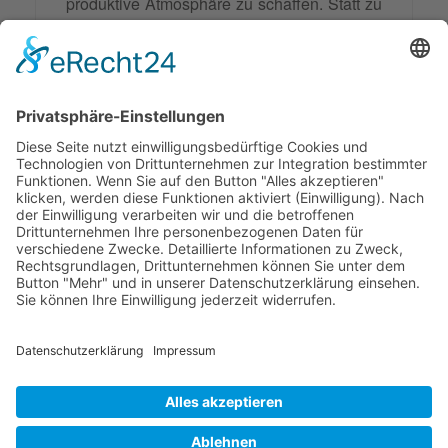
produktive Atmosphäre zu schaffen. Statt zu
sagen "Das ist ein Problem", könnte man
sagen "Das ist eine Herausforderung, an der
wir gemeinsam arbeiten können". Dadurch
wird das Problem in eine Möglichkeit zur
Zusammenarbeit
und
Lösungsfindung
umgewandelt.
© 2026 Frank Hartung Ihr Mediator bei Konflikten in Familie,
Erbschaft, Beruf, Wirtschaft und Schule
🏠 06844 Dessau-Roßlau Albrechtstraße 116 ☎
0340 530
952 03