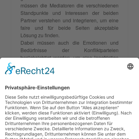
müssen die Mediatoren die verschiedenen
Standpunkte und Interessen der beiden
Partner verstehen und integrieren, um eine
faire und für beide Seiten akzeptable
Lösung zu finden.
Dabei müssen auch die Emotionen und
Bedürfnisse der Konfliktparteien
berücksichtigt werden, um eine langfristige
und nachhaltige Lösung zu erzielen. Wie bei
einem Puzzle müssen alle Teile
zusammengefügt werden, um ein
vollständiges Bild des Konflikts zu erhalten
und somit eine gemeinsame Lösung zu
finden, die für alle Beteiligten
zufriedenstellend ist.