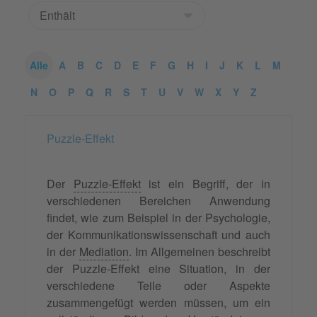
Alle
A
B
C
D
E
F
G
H
I
J
K
L
M
N
O
P
Q
R
S
T
U
V
W
X
Y
Z
Puzzle-Effekt
Der
Puzzle-Effekt
ist ein Begriff, der in
verschiedenen Bereichen Anwendung
findet, wie zum Beispiel in der Psychologie,
der Kommunikationswissenschaft und auch
in der
Mediation
. Im Allgemeinen beschreibt
der Puzzle-Effekt eine Situation, in der
verschiedene Teile oder Aspekte
zusammengefügt werden müssen, um ein