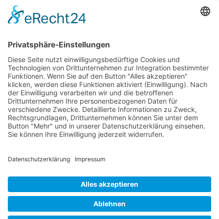
Schlüsselkompetenz für ein harmonisches
Zusammenleben in allen Bereichen des
Lebens. Sie trägt nicht nur zur
Lösung
aktueller Konflikte bei, sondern kann auch
präventiv wirken und die Qualität
zwischenmenschlicher Beziehungen
nachhaltig verbessern.
© 2026 Frank Hartung Ihr Mediator bei Konflikten in Familie,
Erbschaft, Beruf, Wirtschaft und Schule
🏠 06844 Dessau-Roßlau Albrechtstraße 116 ☎
0340 530
952 03
263
Bewertungen auf ProvenExpert.com