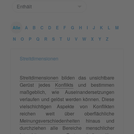
Alle
A
B
C
D
E
F
G
H
I
J
K
L
M
N
O
P
Q
R
S
T
U
V
W
X
Y
Z
Streitdimensionen
Streitdimensionen
bilden das unsichtbare
Gerüst jedes
Konflikts
und bestimmen
maßgeblich, wie Auseinandersetzungen
verlaufen und gelöst werden können. Diese
vielschichtigen Aspekte von Konflikten
reichen weit über oberflächliche
Meinungsverschiedenheiten
hinaus und
durchziehen alle Bereiche menschlicher