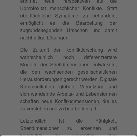
eröffnet neue Perspektiven auf die
Komplexität menschlicher Konflikte. Statt
oberflächliche Symptome zu behandeln,
ermöglicht es die Bearbeitung der
zugrundeliegenden Ursachen und damit
nachhaltige Lösungen.
Die Zukunft der Konfliktforschung wird
wahrscheinlich noch differenziertere
Modelle der Streitdimensionen entwickeln,
die den wachsenden gesellschaftlichen
Herausforderungen gerecht werden. Digitale
Kommunikation, globale Vernetzung und
sich wandelnde Arbeits- und Lebensformen
schaffen neue
Konfliktdimensionen
, die es
zu
verstehen
und zu bearbeiten gilt.
Letztendlich ist die Fähigkeit,
Streitdimensionen zu erkennen und
konstruktiv zu bearbeiten, eine