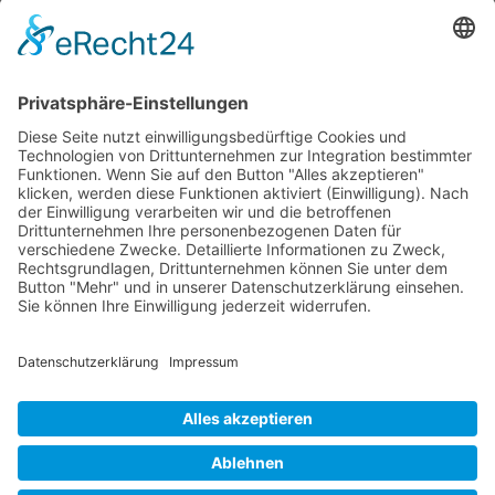
sein von zunehmender Digitalisierung,
internationaler Vernetzung und der
Integration in umfassende Compliance-
Systeme. Unternehmen, die frühzeitig auf
diese Entwicklungen setzen, verschaffen
sich einen Wettbewerbsvorteil im Umgang
mit unvermeidlichen Geschäftskonflikten.
© 2026 Frank Hartung Ihr Mediator bei Konflikten in Familie,
Erbschaft, Beruf, Wirtschaft und Schule
🏠 06844 Dessau-Roßlau Albrechtstraße 116 ☎
0340 530
952 03
263
Bewertungen auf ProvenExpert.com