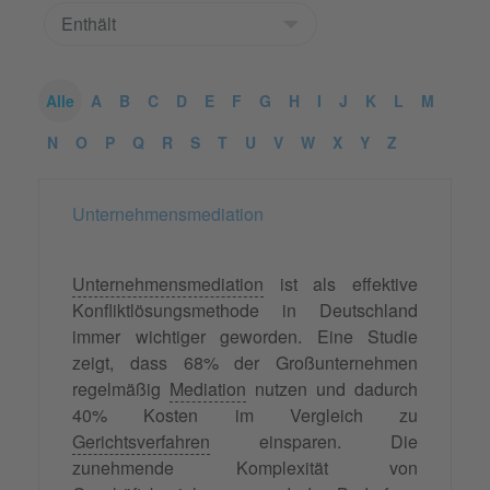
Alle
A
B
C
D
E
F
G
H
I
J
K
L
M
N
O
P
Q
R
S
T
U
V
W
X
Y
Z
Unternehmensmediation
Unternehmensmediation
ist als effektive
Konfliktlösungsmethode in Deutschland
immer wichtiger geworden. Eine Studie
zeigt, dass 68% der Großunternehmen
regelmäßig
Mediation
nutzen und dadurch
40% Kosten im Vergleich zu
Gerichtsverfahren
einsparen. Die
zunehmende Komplexität von