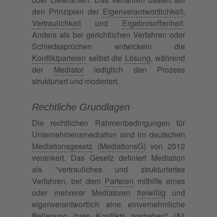
den Prinzipien der
Eigenverantwortlichkeit
,
Vertraulichkeit
und
Ergebnisoffenheit
.
Anders als bei gerichtlichen Verfahren oder
Schiedssprüchen entwickeln die
Konfliktparteien
selbst die
Lösung
, während
der
Mediator
lediglich den Prozess
strukturiert und moderiert.
Rechtliche Grundlagen
Die rechtlichen Rahmenbedingungen für
Unternehmensmediation sind im deutschen
Mediationsgesetz
(
MediationsG
) von 2012
verankert. Das Gesetz definiert Mediation
als "vertrauliches und strukturiertes
Verfahren, bei dem
Parteien
mithilfe eines
oder mehrerer Mediatoren
freiwillig
und
eigenverantwortlich eine einvernehmliche
Beilegung ihres
Konflikts
anstreben" (§1