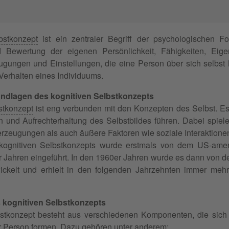
bstkonzept
ist ein zentraler Begriff der psychologischen Fo
Bewertung der eigenen Persönlichkeit, Fähigkeiten, Eigen
ungen und Einstellungen, die eine Person über sich selbst 
erhalten eines Individuums.
undlagen des kognitiven Selbstkonzepts
stkonzept
ist eng verbunden mit den Konzepten des Selbst. Es 
on und Aufrechterhaltung des Selbstbildes führen. Dabei spie
zeugungen als auch äußere Faktoren wie soziale Interaktionen
ognitiven Selbstkonzepts wurde erstmals von dem US-amer
 Jahren eingeführt. In den 1960er Jahren wurde es dann von
ickelt und erhielt in den folgenden Jahrzehnten immer meh
kognitiven Selbstkonzepts
bstkonzept besteht aus verschiedenen Komponenten, die sic
er Person formen. Dazu gehören unter anderem: