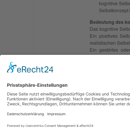
kognitive Selb
Selbstkonzept 
Bedeutung des ko
Das kognitive Selb
Ein positives Sel
realistischen Selbs
Ein gestörtes ode
Angststörungen od
Selbstkonzept zu
© 2026 Frank Hartung Ihr Mediator bei Konflikten in
🏠 06844 Dessau-Roßlau Albrechtstraße 116