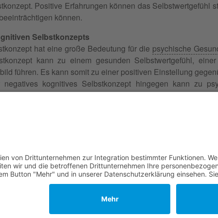
stkonzept. Positive Erfahrungen können das Selbstwertgefühl 
beeinträchtigen können.
gnitiven Selbstkonzepts
stkonzept hat eine große Bedeutung für die
psychische Gesun
bstkonzept kann zu einem gesunden Selbstwertgefühl, ein
tbild führen. Es kann somit zu einer positiven Einstellung gege
r negatives kognitives Selbstkonzept hingegen kann zu p
er Essstörungen führen. Auch die Entwicklung von
Persönlic
sammenhängen.
 Familie, Erbschaft, Beruf, Wirtschaft und Schule
 ☎
0340 530 952 03