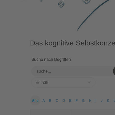
Das kognitive Selbstkonze
Suche nach Begriffen
Alle
A
B
C
D
E
F
G
H
I
J
K