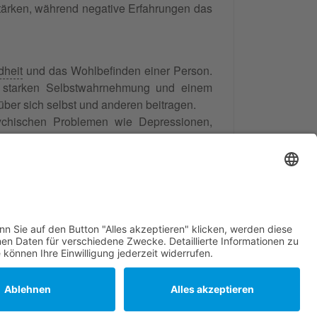
stärken, während negative Erfahrungen das
dheit
und das Wohlbefinden einer Person.
er starken Selbstwahrnehmung und einem
nüber sich selbst und anderen beitragen.
sychischen Problemen wie Depressionen,
hkeitsstörungen
kann mit einem gestörten
263
Bewertungen auf
ProvenExpert.com
Frank Hartung - Familien- und