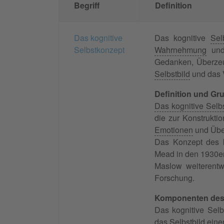
Begriff
Definition
Das kognitive
Das kognitive
Sel
Selbstkonzept
Wahrnehmung
und 
Gedanken, Überzeug
Selbstbild
und das V
Definition und Gr
Das kognitive Selb
die zur Konstrukti
Emotionen
und Über
Das Konzept des k
Mead in den 1930er
Maslow weiterentw
Forschung.
Komponenten des 
Das kognitive Sel
das Selbstbild ein