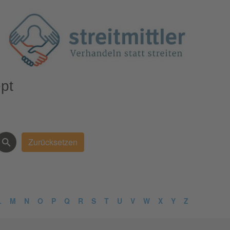
pt
L
M
N
O
P
Q
R
S
T
U
V
W
X
Y
Z