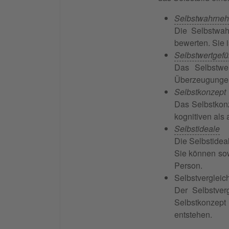
Selbstwahrne
Die Selbstwah
bewerten. Sie 
Selbstwertgefü
Das Selbstwer
Überzeugungen,
Selbstkonzept
Das Selbstkonz
kognitiven als
Selbstideale
Die Selbstideal
Sie können sow
Person.
Selbstvergleic
Der Selbstver
Selbstkonzept
entstehen.