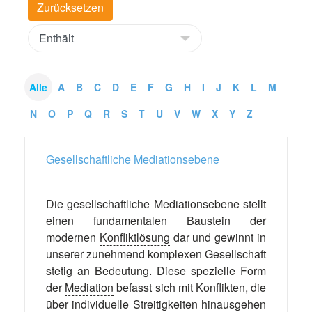
Alle
A
B
C
D
E
F
G
H
I
J
K
L
M
N
O
P
Q
R
S
T
U
V
W
X
Y
Z
Gesellschaftliche Mediationsebene
Die
gesellschaftliche Mediationsebene
stellt
einen fundamentalen Baustein der
modernen
Konfliktlösung
dar und gewinnt in
unserer zunehmend komplexen Gesellschaft
stetig an Bedeutung. Diese spezielle Form
der
Mediation
befasst sich mit Konflikten, die
über individuelle
Streitigkeiten
hinausgehen