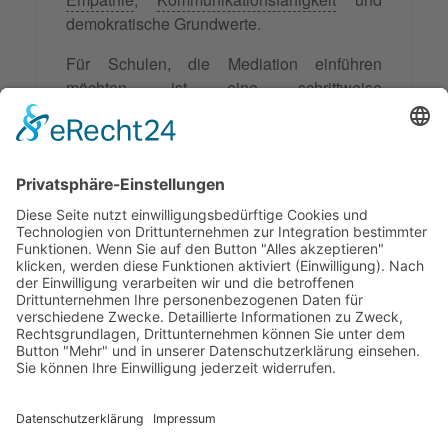
demokratische Grundwerte.
Für Schulen, die Mediation einführen
möchten, ist eine schrittweise
Herangehensweise empfehlenswert, die mit
einer gründlichen Bedarfsanalyse beginnt
und alle Beteiligten der Schulgemeinschaft
einbezieht. Nur so kann Schulmediation ihr
volles Potenzial entfalten und zu einer
nachhaltigen Verbesserung des Schulklimas
beitragen.
© 2026 Frank Hartung Ihr Mediator bei Konflikten in Familie,
Erbschaft, Beruf, Wirtschaft und Schule
🏠 06844 Dessau-Roßlau Albrechtstraße 116 ☎
0340 530