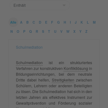
Alle
A
B
C
D
E
F
G
H
I
J
K
L
M
N
O
P
Q
R
S
T
U
V
W
X
Y
Z
Schulmediation
Schulmediation
ist ein strukturiertes
Verfahren zur konstruktiven
Konfliktlösung
in
Bildungseinrichtungen, bei dem neutrale
Dritte dabei helfen,
Streitigkeiten
zwischen
Schülern, Lehrern oder anderen Beteiligten
zu lösen. Die Schulmediation hat sich in den
letzten Jahren als effektives Instrument zur
Gewaltprävention und Förderung sozialer