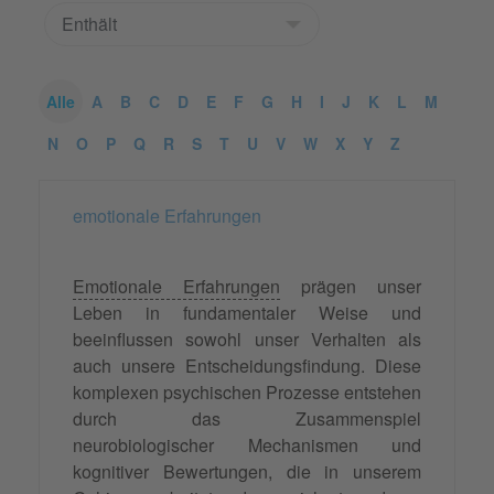
Alle
A
B
C
D
E
F
G
H
I
J
K
L
M
N
O
P
Q
R
S
T
U
V
W
X
Y
Z
emotionale Erfahrungen
Emotionale Erfahrungen
prägen unser
Leben in fundamentaler Weise und
beeinflussen sowohl unser Verhalten als
auch unsere Entscheidungsfindung. Diese
komplexen psychischen Prozesse entstehen
durch das Zusammenspiel
neurobiologischer Mechanismen und
kognitiver Bewertungen, die in unserem