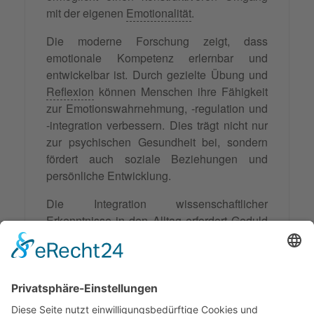
mit der eigenen
Emotionalität
.
Die moderne Forschung zeigt, dass
emotionale Kompetenz erlernbar und
entwickelbar ist. Durch gezielte Übung und
Reflexion
können Menschen ihre Fähigkeit
zur Emotionswahrnehmung, -regulation und
-integration verbessern. Dies trägt nicht nur
zur psychischen Gesundheit bei, sondern
fördert auch soziale Beziehungen und
persönliche Entwicklung.
Die Integration wissenschaftlicher
Erkenntnisse in den Alltag erfordert
Geduld
und kontinuierliche Praxis. Emotionale
Erfahrungen als wertvolle Informationsquelle
zu verstehen und konstruktiv zu nutzen, stellt
eine lebenslange Lernaufgabe dar, die sich
durch erhöhte Lebenszufriedenheit und