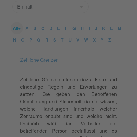
Alle
A
B
C
D
E
F
G
H
I
J
K
L
M
N
O
P
Q
R
S
T
U
V
W
X
Y
Z
Zeitliche Grenzen
Zeitliche Grenzen
dienen dazu, klare und
eindeutige Regeln und Erwartungen zu
setzen. Sie geben den Betroffenen
Orientierung und Sicherheit, da sie wissen,
welche Handlungen innerhalb welcher
Zeiträume erlaubt sind und welche nicht.
Dadurch wird das Verhalten der
betreffenden Person beeinflusst und es