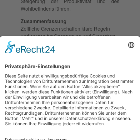
Steigerung der Produktivität und des
Wohlbefindens führen.
Zusammenfassung
Zeitliche Grenzen schaffen klare Regeln
und sorgen für Orientierung und Sicherheit,
indem sie erlaubte Handlungen innerhalb
bestimmter Zeitrahmen festlegen. Sie
schützen eigene Bedürfnisse und helfen,
Überlastung zu vermeiden. Zudem fördern
sie Selbstverantwortung, effektive
Zeitnutzung und können Produktivität und
Wohlbefinden steigern.
© 2026 Frank Hartung Ihr Mediator bei Konflikten in Familie,
Erbschaft, Beruf, Wirtschaft und Schule