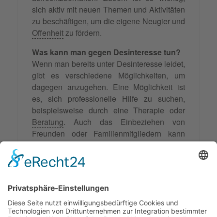
sich aktiv mit neuen Themen und Aktivitäten
zu beschäftigen, um die eigene Neugier und
Offenheit
zu fördern.
Was kann man gegen Desinteresse tun?
Wenn man bereits unter Desinteresse leidet,
gibt es verschiedene Möglichkeiten, um
dagegen anzugehen. Eine Möglichkeit ist
es, sich professionelle Hilfe zu suchen,
beispielsweise durch eine Therapie oder
Beratung
. Auch das Einbeziehen von
Freunden oder Familienmitgliedern kann
hilfreich sein, um gemeinsam Strategien zu
entwickeln, um das Desinteresse zu
überwinden. Zudem kann es hilfreich sein,
sich bewusst Zeit für Dinge zu nehmen, die
einem Freude bereiten und die man gerne
tut.