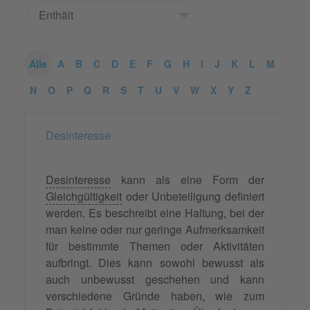
Alle
A
B
C
D
E
F
G
H
I
J
K
L
M
N
O
P
Q
R
S
T
U
V
W
X
Y
Z
Desinteresse
Desinteresse
kann als eine Form der
Gleichgültigkeit
oder Unbeteiligung definiert
werden. Es beschreibt eine Haltung, bei der
man keine oder nur geringe Aufmerksamkeit
für bestimmte Themen oder Aktivitäten
aufbringt. Dies kann sowohl bewusst als
auch unbewusst geschehen und kann
verschiedene Gründe haben, wie zum