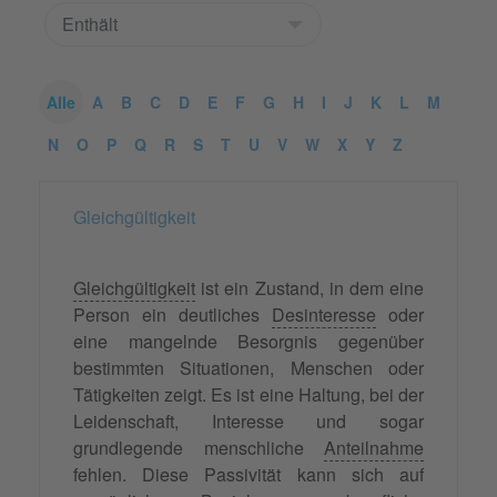
Alle
A
B
C
D
E
F
G
H
I
J
K
L
M
N
O
P
Q
R
S
T
U
V
W
X
Y
Z
Gleichgültigkeit
Gleichgültigkeit
ist ein Zustand, in dem eine
Person ein deutliches
Desinteresse
oder
eine mangelnde Besorgnis gegenüber
bestimmten Situationen, Menschen oder
Tätigkeiten zeigt. Es ist eine Haltung, bei der
Leidenschaft, Interesse und sogar
grundlegende menschliche
Anteilnahme
fehlen. Diese Passivität kann sich auf