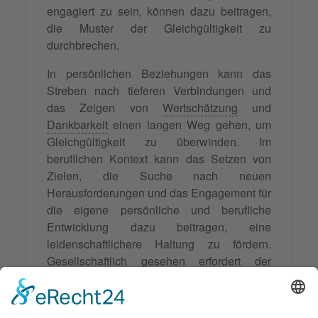
engagiert zu sein, können dazu beitragen,
die Muster der Gleichgültigkeit zu
durchbrechen.
In persönlichen Beziehungen kann das
Streben nach tieferen Verbindungen und
das Zeigen von
Wertschätzung
und
Dankbarkeit
einen langen Weg gehen, um
Gleichgültigkeit zu überwinden. Im
beruflichen Kontext kann das Setzen von
Zielen, die Suche nach neuen
Herausforderungen und das Engagement für
die eigene persönliche und berufliche
Entwicklung dazu beitragen, eine
leidenschaftlichere Haltung zu fördern.
Gesellschaftlich gesehen erfordert der
Kampf gegen Gleichgültigkeit, dass wir uns
informieren, engagieren und für das
einstehen, was richtig ist.