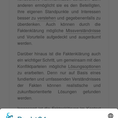
anderen ermöglicht sie es den Beteiligten,
ihre eigenen Standpunkte und Interessen
besser zu
verstehen
und gegebenenfalls zu
überdenken. Auch können durch die
Faktenklärung mögliche
Missverständnisse
und Vorurteile aufgedeckt und ausgeräumt
werden.
Darüber hinaus ist die Faktenklärung auch
ein wichtiger Schritt, um gemeinsam mit den
Konfliktparteien mögliche
Lösungsoptionen
zu erarbeiten. Denn nur auf Basis eines
fundierten und umfassenden Verständnisses
der Fakten können realistische und
zukunftsorientierte Lösungen gefunden
werden.
Insgesamt ist die Faktenklärung im Kontext
der Mediation ein unverzichtbarer