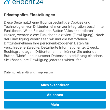
Bestandteil, um Konflikte auf konstruktive
und nachhaltige Weise zu lösen. Sie
ermöglicht es den Beteiligten, sich auf einer
gemeinsamen Faktenbasis zu begegnen
und gemeinsam nach Lösungen zu suchen,
die für alle Seiten akzeptabel sind.
© 2026 Frank Hartung Ihr Mediator bei Konflikten in Familie,
Erbschaft, Beruf, Wirtschaft und Schule
🏠 06844 Dessau-Roßlau Albrechtstraße 116 ☎
0340 530
952 03
263
Bewertungen auf ProvenExpert.com
Frank Hartung - Familien- und Wirtschaftsmediator