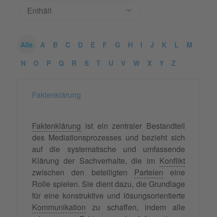
Alle
A
B
C
D
E
F
G
H
I
J
K
L
M
N
O
P
Q
R
S
T
U
V
W
X
Y
Z
Faktenklärung
Faktenklärung
ist ein zentraler Bestandteil
des Mediationsprozesses und bezieht sich
auf die systematische und umfassende
Klärung der Sachverhalte, die im
Konflikt
zwischen den beteiligten
Parteien
eine
Rolle spielen. Sie dient dazu, die Grundlage
für eine konstruktive und lösungsorientierte
Kommunikation
zu schaffen, indem alle