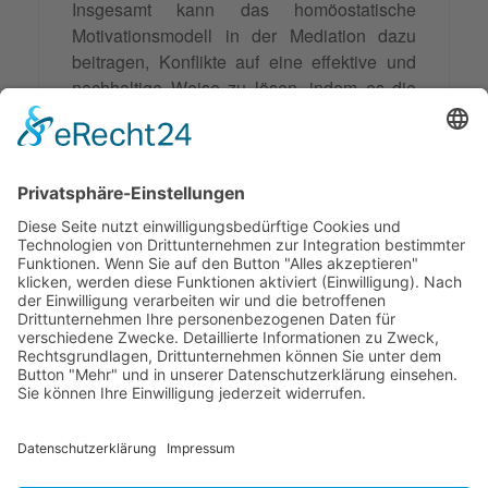
Insgesamt kann das homöostatische
Motivationsmodell in der Mediation dazu
beitragen, Konflikte auf eine effektive und
nachhaltige Weise zu lösen, indem es die
Motivationen der Konfliktparteien
berücksichtigt und eine Balance zwischen
ihren Bedürfnissen und Interessen herstellt.
Es ist ein nützliches Konzept, das
Mediatoren dabei unterstützen kann,
Konflikte erfolgreich zu vermitteln und
langfristige Lösungen zu finden.
© 2026 Frank Hartung Ihr Mediator bei Konflikten in Familie,
Erbschaft, Beruf, Wirtschaft und Schule
🏠 06844 Dessau-Roßlau Albrechtstraße 116 ☎
0340 530