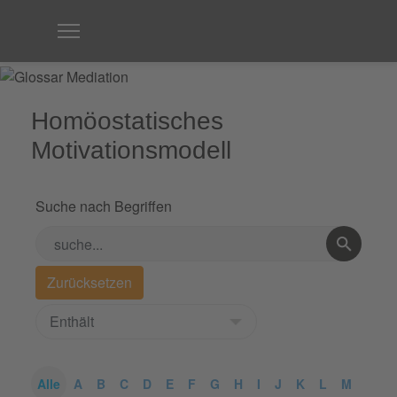
Homöostatisches
Motivationsmodell
Suche nach Begriffen
Alle
A
B
C
D
E
F
G
H
I
J
K
L
M