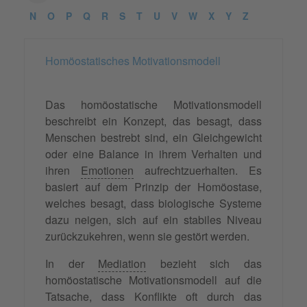
N
O
P
Q
R
S
T
U
V
W
X
Y
Z
Homöostatisches Motivationsmodell
Das homöostatische Motivationsmodell
beschreibt ein Konzept, das besagt, dass
Menschen bestrebt sind, ein Gleichgewicht
oder eine Balance in ihrem Verhalten und
ihren
Emotionen
aufrechtzuerhalten. Es
basiert auf dem Prinzip der Homöostase,
welches besagt, dass biologische Systeme
dazu neigen, sich auf ein stabiles Niveau
zurückzukehren, wenn sie gestört werden.
In der
Mediation
bezieht sich das
homöostatische Motivationsmodell auf die
Tatsache, dass Konflikte oft durch das