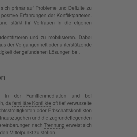
tt sich primär auf Probleme und Defizite zu
 positive Erfahrungen der Konfliktparteien.
und stärkt ihr Vertrauen in die eigenen
dentifizieren und zu mobilisieren. Dabei
us der Vergangenheit oder unterstützende
tigkeit der gefundenen Lösungen bei.
on
gt in der Familienmediation und bei
ch, da
familiäre Konflikte
oft tief verwurzelte
streitigkeiten oder Erbschaftskonflikten
ng hinauszugehen und die zugrundeliegenden
vereinbarungen nach
Trennung
erweist sich
 den Mittelpunkt zu stellen.