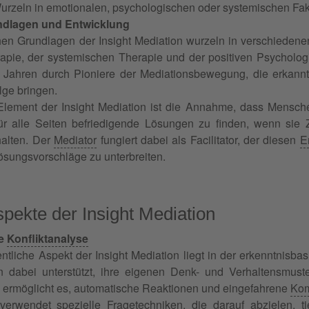
urzeln in emotionalen, psychologischen oder systemischen Fa
ndlagen und Entwicklung
hen Grundlagen der Insight Mediation wurzeln in verschiedenen
rapie, der systemischen Therapie und der positiven Psycholog
 Jahren durch Pioniere der Mediationsbewegung, die erkannte
lge bringen.
Element der Insight Mediation ist die Annahme, dass Mensche
für alle Seiten befriedigende Lösungen zu finden, wenn sie
halten. Der
Mediator
fungiert dabei als Facilitator, der diesen
E
sungsvorschläge zu unterbreiten.
pekte der Insight Mediation
te
Konfliktanalyse
ntliche Aspekt der Insight Mediation liegt in der erkenntnisbas
ien dabei unterstützt, ihre eigenen Denk- und Verhaltensmus
ermöglicht es, automatische Reaktionen und eingefahrene
Kom
 verwendet spezielle
Fragetechniken
, die darauf abzielen, 