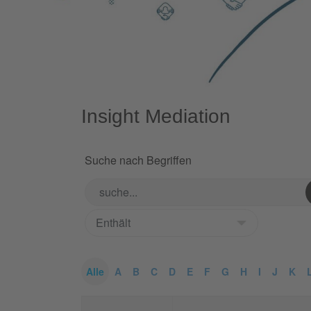
Insight Mediation
Suche nach Begriffen
Alle
A
B
C
D
E
F
G
H
I
J
K