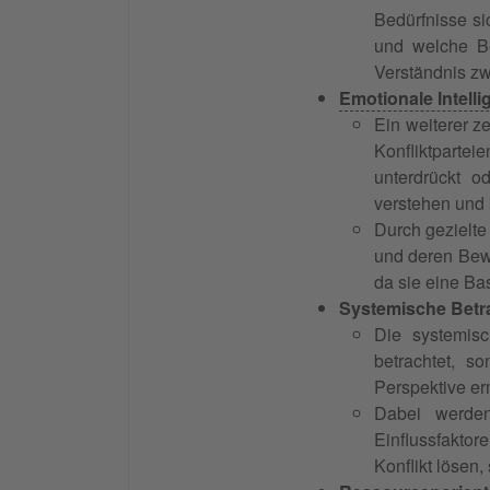
Bedürfnisse si
und welche Be
Verständnis zw
Emotionale Intelli
Ein weiterer z
Konfliktpartei
unterdrückt o
verstehen und 
Durch gezielte
und deren Bewe
da sie eine Bas
Systemische Betr
Die systemisc
betrachtet, s
Perspektive er
Dabei werden
Einflussfaktor
Konflikt lösen,