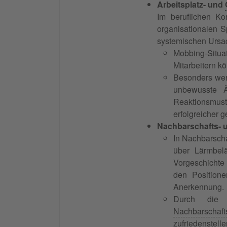
Arbeitsplatz- und
Im beruflichen K
organisationalen S
systemischen Ursach
Mobbing-Situa
Mitarbeitern k
Besonders wert
unbewusste Ä
Reaktionsmust
erfolgreicher g
Nachbarschafts- 
In Nachbarscha
über Lärmbel
Vorgeschichte 
den Position
Anerkennung.
Durch die 
Nachbarschafts
zufriedenstell