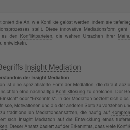
tioniert die Art, wie Konflikte gelöst werden, indem sie tiefer
ionsprozesses stellt. Diese innovative Mediationsform geht 
ht es den
Konfliktparteien
, die wahren Ursachen ihrer
Meinu
u entwickeln.
Begriffs
Insight Mediation
erständnis
der Insight Mediation
ion ist eine spezialisierte Form der Mediation, die darauf abzi
Einsichten eine nachhaltige
Konfliktlösung
zu erreichen. Der Be
insicht" oder "Erkenntnis". In der Mediation bezieht sich dies a
nisse, Motivationen und die der anderen Seite zu verstehen un
u traditionellen Mediationsansätzen, die häufig auf
Komprom
iert sich Insight Mediation auf die Entwicklung eines tiefe
iken
. Dieser Ansatz basiert auf der Erkenntnis, dass viele Konfli