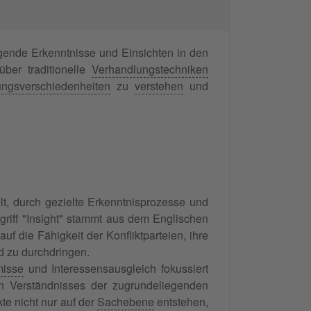
liegende Erkenntnisse und Einsichten in den
über traditionelle
Verhandlungstechniken
ngsverschiedenheiten
zu
verstehen
und
elt, durch gezielte Erkenntnisprozesse und
griff "Insight" stammt aus dem Englischen
uf die Fähigkeit der Konfliktparteien, ihre
d zu durchdringen.
isse
und Interessensausgleich fokussiert
ren Verständnisses der zugrundeliegenden
kte nicht nur auf der
Sachebene
entstehen,