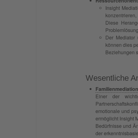
Ressourcenorient
Insight Mediat
konzentrieren,
Diese Herang
Problemlösun
Der Mediator 
können dies pe
Beziehungen s
Wesentliche A
Familienmediatio
Einer der wicht
Partnerschaftskonfl
emotionale und psy
ermöglicht Insight 
Bedürfnisse und Än
der erkenntnisbasier