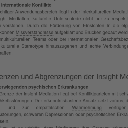
 internationale Konflikte
chtiger Anwendungsbereich liegt in der interkulturellen Mediati
sight Mediation,
kulturelle Unterschiede
nicht nur zu respekt
 verstehen. Durch die Förderung von Einsichten in die eig
 können
Missverständnisse
aufgeklärt und Brücken gebaut werd
ultikulturellen Teams oder bei internationalen Geschäftsbez
e kulturelle Stereotype hinauszugehen und echte Verbindun
haffen.
enzen und Abgrenzungen der Insight Me
erwiegenden psychischen Erkrankungen
Grenze der Insight Mediation liegt bei Konfliktparteien mit
hkeitsstörungen
. Der erkenntnisbasierte Ansatz setzt voraus, d
exion und zur empathischen
Wahrnehmung
verfügen.
tsstörungen, schweren Depressionen oder psychotischen Erk
sein.
llen ist es wichtig, dass Mediatoren ihre Grenzen erkenne