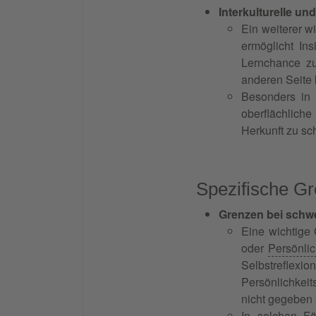
Interkulturelle und
Ein weiterer wi
ermöglicht In
Lernchance zu
anderen Seite
Besonders in m
oberflächlich
Herkunft zu sc
Spezifische Gr
Grenzen bei schw
Eine wichtige 
oder
Persönlic
Selbstrefl
Persönlichkei
nicht gegeben 
In solchen Fä