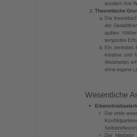
sondern ihre W
Theoretische Gru
Die theoretisc
der Gestaltthe
späten 1990er
temporäre Erfo
Ein zentrales 
kreative und 
Weisheiten er
ohne eigene Lö
Wesentliche As
Erkenntnisbasier
Der erste wese
Konfliktparte
Selbstreflexion
Der Mediator