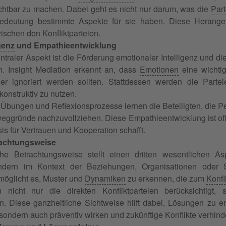
chtbar zu machen. Dabei geht es nicht nur darum, was die
Part
deutung bestimmte Aspekte für sie haben. Diese Herangeh
ischen den Konfliktparteien.
genz
und Empathieentwicklung
entraler Aspekt ist die Förderung emotionaler Intelligenz und d
en. Insight Mediation erkennt an, dass
Emotionen
eine wichtig
der ignoriert werden sollten. Stattdessen werden die Partei
konstruktiv zu nutzen.
 Übungen und Reflexionsprozesse lernen die Beteiligten, die 
ggründe nachzuvollziehen. Diese Empathieentwicklung ist oft
is für
Vertrauen
und
Kooperation
schafft.
achtungsweise
he Betrachtungsweise stellt einen dritten wesentlichen Aspe
ondern im Kontext der Beziehungen, Organisationen oder 
möglicht es, Muster und
Dynamiken
zu erkennen, die zum
Konfl
 nicht nur die direkten Konfliktparteien berücksichtig
en. Diese ganzheitliche Sichtweise hilft dabei, Lösungen zu e
 sondern auch präventiv wirken und zukünftige Konflikte verhind