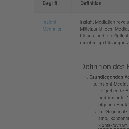
Begriff
Definition
Insight
Insight
Mediation
revolu
Mediation
Mittelpunkt des Mediat
hinaus und ermöglic
nachhaltige Lösungen z
Definition des 
Grundlegendes
V
Insight Mediat
tiefgreifende 
und bedeutet "E
eigenen Bedürf
Im Gegensatz z
sind, konzentr
Konfliktdynam