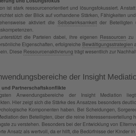
ierung und Lösungsfokus
ion ist stark ressourcenorientiert und lösungsfokussiert. Ansta
 richtet sich der Blick auf vorhandene Stärken, Fähigkeiten und
ehensweise aktiviert die
Selbstwirksamkeit
der Beteiligten 
gskompetenzen.
unterstützt die Parteien dabei, ihre eigenen
Ressourcen
zu i
rsönliche Eigenschaften, erfolgreiche
Bewältigungsstrategien
a
ein. Diese
Ressourcenaktivierung
trägt wesentlich zur Nachhal
nwendungsbereiche der Insight Mediati
n
und Partnerschaftskonflikte
igsten Anwendungsbereiche der Insight Mediation lie
ikten. Hier zeigt sich die Stärke des Ansatzes besonders deutli
chologische Komponenten haben. Bei Scheidungen, Sorgerechts
Mediation den Beteiligten, über die reine Interessensverteilu
gste zu verstehen. Besonders bei der Entwicklung von Eltern
te Ansatz als wertvoll, da er hilft, die Bedürfnisse der Kinder in