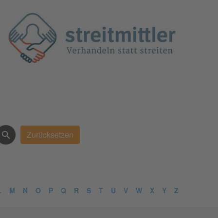
L
M
N
O
P
Q
R
S
T
U
V
W
X
Y
Z