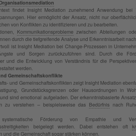
Organisationsmediation
ontext findet Insight Mediation zunehmend Anwendung bei 
pannungen. Hier ermöglicht der Ansatz, nicht nur oberfläch
en von Konflikten zu identifizieren und zu bearbeiten.
tionen,
Kommunikationsprobleme
zwischen Abteilungen oder
önnen durch die tiefgreifende Analyse und Erkenntnisarbeit nach
voll ist Insight Mediation bei Change-Prozessen in Unterneh
ngste und Sorgen zurückzuführen sind. Durch die Förd
er und die Entwicklung von Verständnis für die Perspektiv
estaltet werden.
und Gemeinschaftskonflikte
fts- und Gemeinschaftskonflikten zeigt Insight Mediation eben
ästigung, Grundstücksgrenzen oder Hausordnungen in Woh
und sind emotional aufgeladen. Der erkenntnisbasierte Ansatz 
en zu verstehen – beispielsweise das
Bedürfnis
nach Ruhe
systematische Förderung von Empathie und Vers
streitigkeiten
beigelegt werden. Dabei entstehen oft
k
en und die Gemeinschaft sogar stärken können.