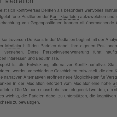
er Mediation
weist sich kontroverses Denken als besonders wertvolles Instru
tgefahrene Positionen der
Konfliktparteien
aufzuweichen und n
Betrachtung von Gegenpositionen können oft überraschend
ontroversen Denkens in der Mediation beginnt mit der Analys
Der
Mediator
hilft den Parteien dabei, ihre eigenen Positione
zu
verstehen
. Diese Perspektivenerweiterung führt häu
en Interessen und Bedürfnisse.
spekt ist die Entwicklung alternativer Konfliktnarrative. Stat
ixieren, werden verschiedene Geschichten entwickelt, die den
K
se narrativen Alternativen eröffnen neue Möglichkeiten für Ver
enken in der Mediation erfordert vom Mediator eine hohe
Se
arteien. Die Methode muss behutsam eingesetzt werden, um ni
t es wichtig, die Parteien dabei zu unterstützen, die kogniti
chsels
zu bewältigen.