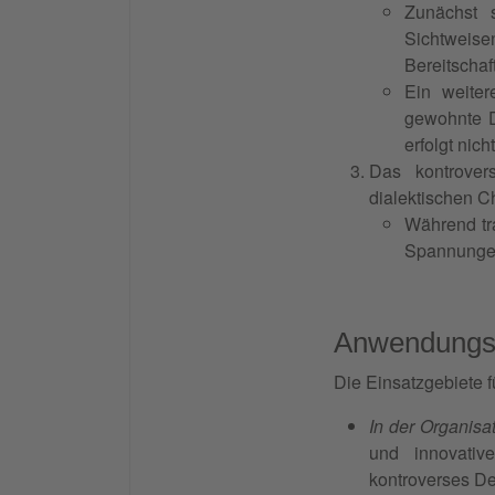
Zunächst s
Sichtweise
Bereitschaf
Ein weiter
gewohnte D
erfolgt nic
Das kontrover
dialektischen Ch
Während tr
Spannungen
Anwendungsg
Die Einsatzgebiete f
In der Organisa
und innovativ
kontroverses De