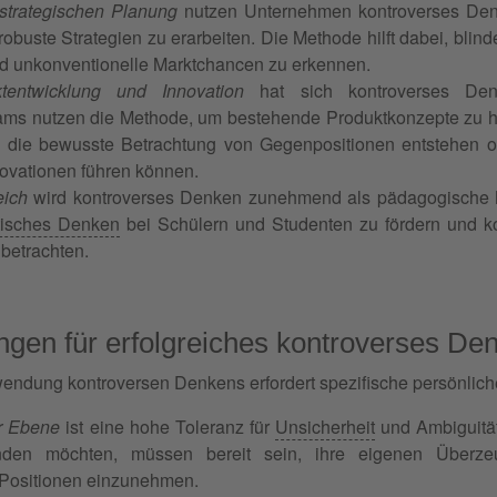
 strategischen Planung
nutzen Unternehmen kontroverses Denk
robuste Strategien zu erarbeiten. Die Methode hilft dabei, bl
und unkonventionelle Marktchancen zu erkennen.
tentwicklung und Innovation
hat sich kontroverses Denk
ms nutzen die Methode, um bestehende Produktkonzepte zu hin
h die bewusste Betrachtung von Gegenpositionen entstehen o
ovationen führen können.
eich
wird kontroverses Denken zunehmend als pädagogische Me
itisches Denken
bei Schülern und Studenten zu fördern und k
 betrachten.
gen für erfolgreiches kontroverses De
wendung kontroversen Denkens erfordert spezifische persönlich
er Ebene
ist eine hohe Toleranz für
Unsicherheit
und Ambiguität
en möchten, müssen bereit sein, ihre eigenen Überzeu
 Positionen einzunehmen.