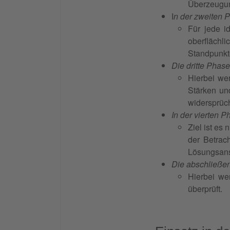
Überzeugun
I
n der zweiten 
Für jede i
oberflächl
Standpunkt
Die dritte Phase
Hierbei we
Stärken un
widersprüc
In der vierten 
Ziel ist es 
der Betrach
Lösungsansä
Die abschließe
Hierbei we
überprüft.