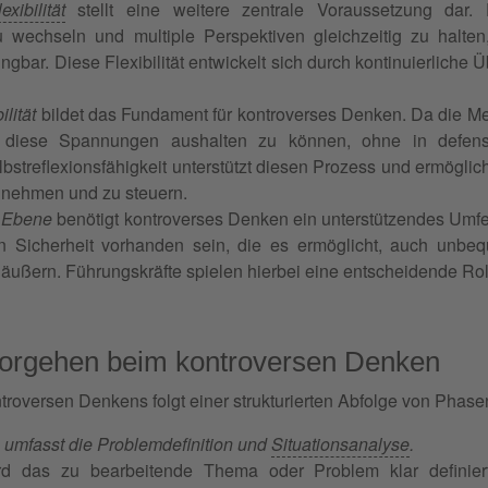
exibilität
stellt eine weitere zentrale Voraussetzung dar.
wechseln und multiple Perspektiven gleichzeitig zu halten,
gbar. Diese Flexibilität entwickelt sich durch kontinuierlich
lität
bildet das Fundament für kontroverses Denken. Da die Met
, diese Spannungen aushalten zu können, ohne in defensi
bstreflexionsfähigkeit unterstützt diesen Prozess und ermögli
nehmen und zu steuern.
r Ebene
benötigt kontroverses Denken ein unterstützendes Umfel
n Sicherheit vorhanden sein, die es ermöglicht, auch unb
äußern. Führungskräfte spielen hierbei eine entscheidende Roll
Vorgehen beim kontroversen Denken
roversen Denkens folgt einer strukturierten Abfolge von Phase
 umfasst die Problemdefinition und
Situationsanalyse
.
ird das zu bearbeitende Thema oder Problem klar defini