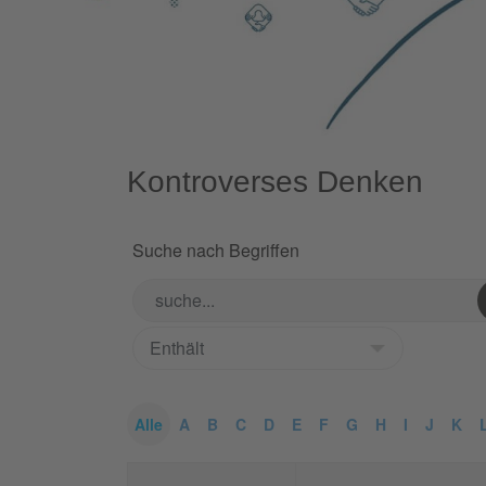
Kontroverses Denken
Suche nach Begriffen
Alle
A
B
C
D
E
F
G
H
I
J
K