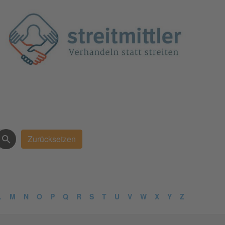
L
M
N
O
P
Q
R
S
T
U
V
W
X
Y
Z