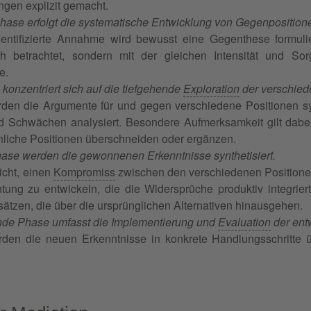
gen explizit gemacht.
Phase erfolgt die systematische Entwicklung von Gegenposition
dentifizierte Annahme wird bewusst eine Gegenthese formuli
ich betrachtet, sondern mit der gleichen Intensität und So
e.
 konzentriert sich auf die tiefgehende
Exploration
der verschied
rden die Argumente für und gegen verschiedene Positionen sys
d Schwächen analysiert. Besondere Aufmerksamkeit gilt dabe
hliche Positionen überschneiden oder ergänzen.
Phase werden die gewonnenen Erkenntnisse synthetisiert.
nicht, einen
Kompromiss
zwischen den verschiedenen Positione
tung zu entwickeln, die die Widersprüche produktiv integriert
tzen, die über die ursprünglichen Alternativen hinausgehen.
nde Phase umfasst die Implementierung und
Evaluation
der ent
rden die neuen Erkenntnisse in konkrete Handlungsschritte ü