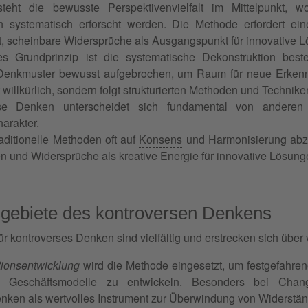
teht die bewusste Perspektivenvielfalt im Mittelpunkt, wo
n systematisch erforscht werden. Die Methode erfordert e
t, scheinbare Widersprüche als Ausgangspunkt für innovative 
es Grundprinzip ist die systematische
Dekonstruktion
beste
enkmuster bewusst aufgebrochen, um Raum für neue Erkenntn
ht willkürlich, sondern folgt strukturierten Methoden und Technike
se Denken unterscheidet sich fundamental von anderen
arakter.
aditionelle Methoden oft auf
Konsens
und Harmonisierung abzi
 und Widersprüche als kreative Energie für innovative Lösung
ebiete des kontroversen Denkens
ür kontroverses Denken sind vielfältig und erstrecken sich über
tionsentwicklung
wird die Methode eingesetzt, um festgefahren
e Geschäftsmodelle zu entwickeln. Besonders bei Chan
nken als wertvolles Instrument zur Überwindung von Widerstä