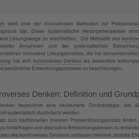
en
stellt eine der innovativsten Methoden zur Problemlös
spraxis dar. Diese systematische Herangehensweise ermögl
neue Lösungswege zu erschließen. Die Methodik des
kontrov
etablierter Annahmen und der systematischen Betrachtu
ntstehen innovative Lösungsansätze, die bei konventionellen
hing
hat sich
kontroverses Denken
als besonders wirkungsv
und persönliche Entwicklungsprozesse zu beschleunigen.
roverses Denken: Definition und Grundp
enken bezeichnet eine strukturierte Denkstrategie, bei 
d systematisch durchdacht werden.
tz zum traditionellen linearen Problemlösungsansatz fordert 
 hinterfragen und alternative Betrachtungsweisen zu entwicke
ipien des kontroversen Denkens umfassen mehrere zentrale El