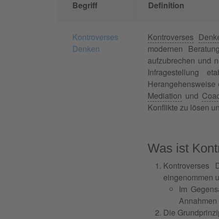
Begriff
Definition
Kontroverses
Kontroverses
Denk
Denken
modernen Beratung
aufzubrechen und 
Infragestellung 
Herangehensweise e
Mediation
und
Coac
Konflikte zu lösen 
Was ist Kont
Kontroverses D
eingenommen un
Im Gegensa
Annahmen zu
Die Grundprinz