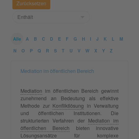
Alle
A
B
C
D
E
F
G
H
I
J
K
L
M
N
O
P
Q
R
S
T
U
V
W
X
Y
Z
Mediation im öffentlichen Bereich
Mediation
im öffentlichen Bereich gewinnt
zunehmend an Bedeutung als effektive
Methode zur
Konfliktlösung
in Verwaltung
und öffentlichen Institutionen. Die
strukturierten Verfahren der
Mediation im
öffentlichen Bereich
bieten innovative
Lösungsansätze für komplexe