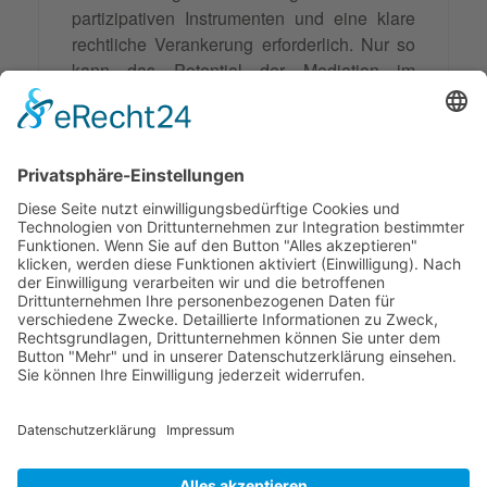
partizipativen Instrumenten und eine klare
rechtliche Verankerung erforderlich. Nur so
kann das Potential der Mediation im
öffentlichen Bereich vollständig
ausgeschöpft und ein Beitrag zur
Modernisierung der öffentlichen Verwaltung
und Stärkung der Demokratie geleistet
werden.
Synonyme: Konfliktlösung öffentlicher
Sektor
© 2026 Frank Hartung Ihr Mediator bei Konflikten in Familie,
Erbschaft, Beruf, Wirtschaft und Schule
🏠 06844 Dessau-Roßlau Albrechtstraße 116 ☎
0340 530
952 03