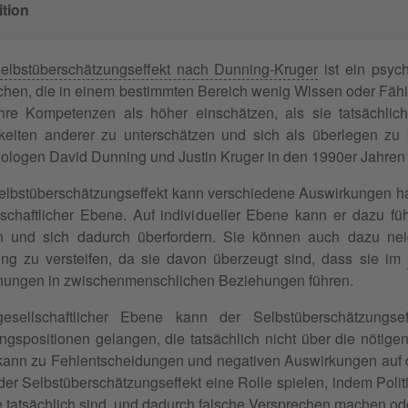
ition
elbstüberschätzungseffekt nach Dunning-Kruger
ist ein psyc
hen, die in einem bestimmten Bereich wenig Wissen oder Fähig
hre Kompetenzen als höher einschätzen, als sie tatsächlich
keiten anderer zu unterschätzen und sich als überlegen zu 
ologen David Dunning und Justin Kruger in den 1990er Jahren 
elbstüberschätzungseffekt kann verschiedene Auswirkungen hab
lschaftlicher Ebene. Auf individueller Ebene kann er dazu fü
n und sich dadurch überfordern. Sie können auch dazu neig
ng zu versteifen, da sie davon überzeugt sind, dass sie im
ungen in zwischenmenschlichen Beziehungen führen.
esellschaftlicher Ebene kann der Selbstüberschätzungs
ngspositionen gelangen, die tatsächlich nicht über die nötig
kann zu Fehlentscheidungen und negativen Auswirkungen auf die
er Selbstüberschätzungseffekt eine Rolle spielen, indem Politi
ie tatsächlich sind, und dadurch falsche Versprechen machen od