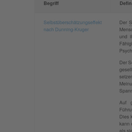
Begriff
Defin
Selbstüberschätzungseffekt
Der
S
nach Dunning-Kruger
Mensc
und i
Fähig
Psych
Der S
gesel
setze
Meinu
Spann
Auf g
Führu
Dies 
kann d
als s