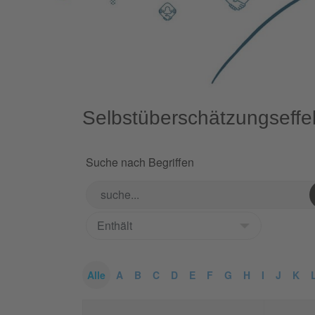
Selbstüberschätzungseffe
Suche nach Begriffen
Alle
A
B
C
D
E
F
G
H
I
J
K