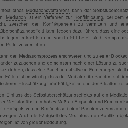
ntext eines
Mediationsverfahrens
kann der Selbstüberschätzu
en.
Mediation
ist ein Verfahren zur
Konfliktlösung
, bei dem e
ucht, zwischen den
Konfliktparteien
zu vermitteln und ei
tüberschätzungseffekt kann jedoch dazu führen, dass eine od
berlegen betrachten und somit nicht bereit sind,
Kompromis
en Partei zu
verstehen
.
kann den
Mediationsprozess
erschweren und zu einer
Blockad
nander zuzugehen und gemeinsam nach einer Lösung zu suche
azu führen, dass eine Partei unrealistische Forderungen stellt
n Fällen ist es wichtig, dass der Mediator die Parteien auf den
tischeren Einschätzung ihrer Fähigkeiten und der Situation zu b
n Einfluss des Selbstüberschätzungseffekts auf ein Mediation
der Mediator über ein hohes Maß an
Empathie
und
Kommunikat
 die Perspektive und Bedürfnisse beider Parteien zu verstehen 
ewegen. Auch die Fähigkeit des Mediators, den
Konflikt
objek
zeigen, ist von großer Bedeutung.