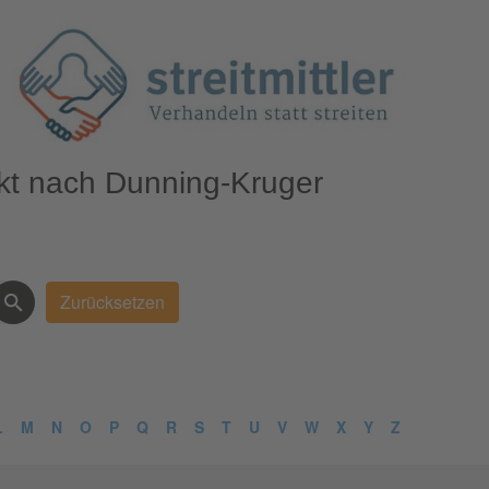
kt nach Dunning-Kruger
L
M
N
O
P
Q
R
S
T
U
V
W
X
Y
Z