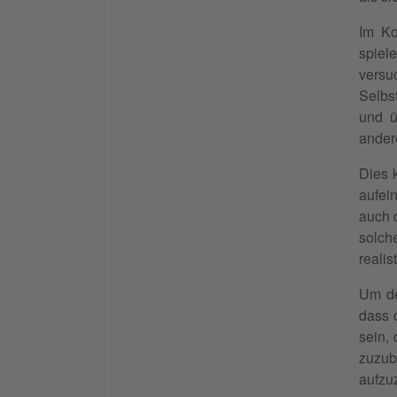
Im Ko
spiel
vers
Selbs
und ü
ander
Dies 
aufei
auch d
solche
realis
Um de
dass 
sein,
zuzub
aufzu