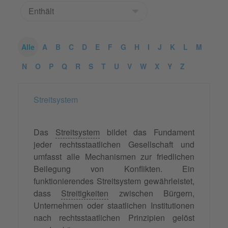
Alle
A
B
C
D
E
F
G
H
I
J
K
L
M
N
O
P
Q
R
S
T
U
V
W
X
Y
Z
Streitsystem
Das
Streitsystem
bildet das Fundament
jeder rechtsstaatlichen Gesellschaft und
umfasst alle Mechanismen zur friedlichen
Beilegung von Konflikten. Ein
funktionierendes Streitsystem gewährleistet,
dass
Streitigkeiten
zwischen Bürgern,
Unternehmen oder staatlichen Institutionen
nach rechtsstaatlichen Prinzipien gelöst