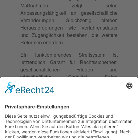
Maßnahmen zeigt seine
Anpassungsfähigkeit an gesellschaftliche
Veränderungen. Gleichzeitig bleiben
Herausforderungen wie Verfahrensdauer
und Zugänglichkeit bestehen, die weitere
Reformen erfordern.
Ein funktionierendes Streitsystem ist
letztendlich Garant für Rechtssicherheit,
gesellschaftlichen Frieden und
wirtschaftliche Stabilität. Seine
verschiedenen Komponenten ergänzen sich
dabei zu einem kohärenten System, das
sowohl traditionelle gerichtliche Verfahren
als auch moderne alternative
Streitbeilegungsmethoden umfasst und
damit den unterschiedlichen Bedürfnissen
der Rechtsuchenden gerecht wird.