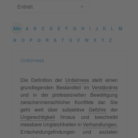
Alle
A
B
C
D
E
F
G
H
I
J
K
L
M
N
O
P
Q
R
S
T
U
V
W
X
Y
Z
Unfairness
Die Definition der
Unfairness
stellt einen
grundlegenden Bestandteil im
Verständnis
und in der professionellen Bewältigung
zwischenmenschlicher Konflikte dar. Sie
geht weit über subjektive
Gefühle
der
Ungerechtigkeit
hinaus und beschreibt
messbare Ungleichheiten in
Verhandlungen
,
Entscheidungsfindungen und sozialen