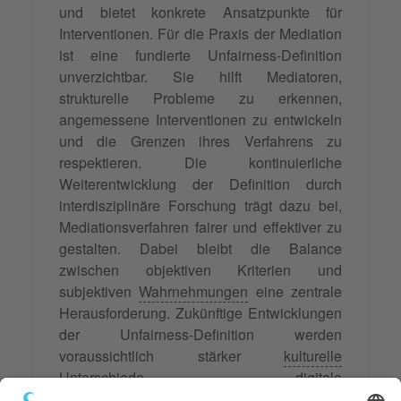
und bietet konkrete Ansatzpunkte für
Interventionen. Für die Praxis der Mediation
ist eine fundierte Unfairness-Definition
unverzichtbar. Sie hilft Mediatoren,
strukturelle Probleme zu erkennen,
angemessene Interventionen zu entwickeln
und die Grenzen ihres Verfahrens zu
respektieren. Die kontinuierliche
Weiterentwicklung der Definition durch
interdisziplinäre Forschung trägt dazu bei,
Mediationsverfahren fairer und effektiver zu
gestalten. Dabei bleibt die Balance
zwischen objektiven Kriterien und
subjektiven
Wahrnehmungen
eine zentrale
Herausforderung. Zukünftige Entwicklungen
der Unfairness-Definition werden
voraussichtlich stärker
kulturelle
Unterschiede
, digitale
Kommunikationsformen und