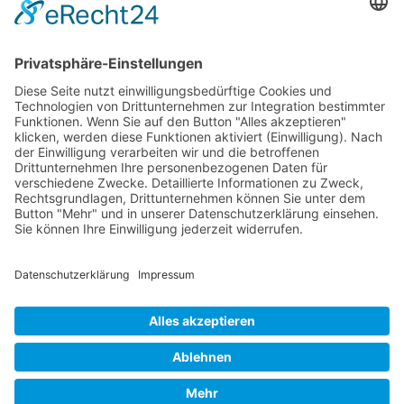
gesellschaftliche Veränderungen
berücksichtigen müssen. Die
Grundprinzipien – Transparenz,
Partizipation und Ausgleich von
Machtungleichgewichten – bleiben jedoch
zeitlos relevant für faire
Konfliktlösungen
.
© 2026 Frank Hartung Ihr Mediator bei Konflikten in Familie,
Erbschaft, Beruf, Wirtschaft und Schule
🏠 06844 Dessau-Roßlau Albrechtstraße 116 ☎
0340 530
952 03
263
Bewertungen auf ProvenExpert.com
Frank Hartung - Familien- und Wirtschaftsmediator