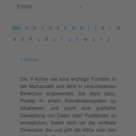
Alle
A
B
C
D
E
F
G
H
I
J
K
L
M
N
O
P
Q
R
S
T
U
V
W
X
Y
Z
Y-Achse
Die
Y-Achse
hat eine wichtige Funktion in
der Mathematik und wird in verschiedenen
Bereichen angewendet. Sie dient dazu,
Punkte in einem Koordinatensystem zu
lokalisieren und somit eine grafische
Darstellung von Daten oder Funktionen zu
ermöglichen. Dabei stellt sie die vertikale
Dimension dar und gibt die Höhe oder den