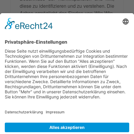
diese zu identifizieren und zu verstehen. Die
Achse ermöglicht das Finden von Win-Win-
Lösungen und spielt eine wichtige Rolle bei
der Kommunikation und
Priorisierung
von
Konflikten. Sie trägt dazu bei, dass
Mediatoren und Beteiligte zu einem tieferen
Verständnis der jeweiligen Positionen
gelangen und
kreative Lösungen
entwickeln
können.
© 2026 Frank Hartung Ihr Mediator bei Konflikten in Familie,
Erbschaft, Beruf, Wirtschaft und Schule
🏠 06844 Dessau-Roßlau Albrechtstraße 116 ☎
0340 530
952 03