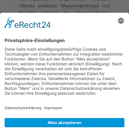
Oftmals entstehen
Missverständnisse
und
Konflikte aufgrund von unterschiedlichen
Kommunikationsstilen oder -gewohnheiten.
Der Mediator kann hier durch gezieltes
Nachfragen und
aktives Zuhören
die
Unterschiede in der Kommunikation
erkennen und dazu beitragen, dass die
Parteien sich besser verstehen und
effektiver miteinander kommunizieren.
© 2026 Frank Hartung Ihr Mediator bei Konflikten in Familie,
Erbschaft, Beruf, Wirtschaft und Schule
🏠 06844 Dessau-Roßlau Albrechtstraße 116 ☎
0340 530
952 03