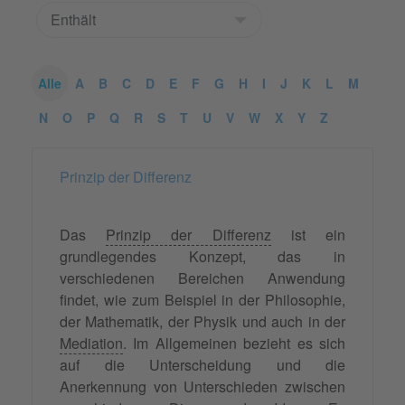
Alle
A
B
C
D
E
F
G
H
I
J
K
L
M
N
O
P
Q
R
S
T
U
V
W
X
Y
Z
Prinzip der Differenz
Das
Prinzip der Differenz
ist ein
grundlegendes Konzept, das in
verschiedenen Bereichen Anwendung
findet, wie zum Beispiel in der Philosophie,
der Mathematik, der Physik und auch in der
Mediation
. Im Allgemeinen bezieht es sich
auf die Unterscheidung und die
Anerkennung von Unterschieden zwischen