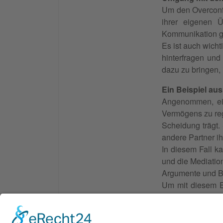
Um den Overconfid
ihrer eigenen 
Kommunikation ge
Es ist auch wich
hinterfragen und
dazu zu bringen,
Ein Beispiel au
Angenommen, ein
Vermögens zu reg
Scheidung trägt.
andere Partner ih
In diesem Fall ka
und die Mediation
Argumente und B
Um mit diesem E
hinterfragen und 
die für beide Par