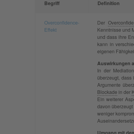
Begriff
Definition
Overconfidence-
Der
Overconfide
Effekt
Kenntnisse und M
und dass ihre En
kann in verschie
eigenen Fähigkei
Auswirkungen 
In der Mediatio
überzeugt, dass i
Argumente überz
Blockade
in der
Ein weiterer Asp
davon überzeugt i
weniger kompromi
Auseinandersetz
Umgang mit dem