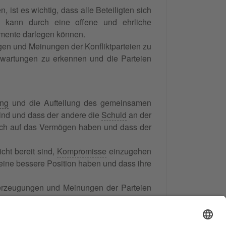
ist es wichtig, dass alle Beteiligten sich
 kann durch eine offene und ehrliche
mente darlegen können.
gen und Meinungen der Konfliktparteien zu
 Erwartungen zu erkennen und die Parteien
ng
und die Aufteilung des gemeinsamen
sind und dass der andere die
Schuld
an der
ruch auf das Vermögen haben und dass der
cht bereit sind,
Kompromisse
einzugehen
 eine bessere Position haben und dass ihre
berzeugungen und Meinungen der Parteien
en auch alternative Lösungen vorschlagen,
rfolgreich abgeschlossen wird.