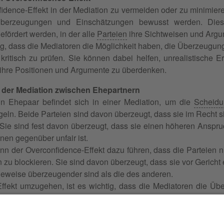
ence-Effekt in der Mediation zu vermeiden oder zu minimieren, 
Überzeugungen und Einschätzungen bewusst werden. Dies
fördert werden, in der alle
Parteien
ihre Sichtweisen und Argu
tig, dass die Mediatoren die Möglichkeit haben, die Überzeugun
 kritisch zu prüfen. Sie können dabei helfen, unrealistische
 ihre Positionen und Argumente zu überdenken.
s der Mediation zwischen Ehepartnern
 Ehepaar befindet sich in einer Mediation, um die
Scheidu
eln. Beide Parteien sind davon überzeugt, dass sie im Recht 
 Sie sind fest davon überzeugt, dass sie einen höheren Ansp
nen gegenüber unfair ist.
nn der Overconfidence-Effekt dazu führen, dass die Parteien ni
 zu blockieren. Sie sind davon überzeugt, dass sie vor Gericht
eweise überzeugender sind als die des anderen.
ffekt umzugehen, ist es wichtig, dass die Mediatoren die Ü
ihnen helfen,
realistische Erwartungen
zu entwickeln. Sie könn
teien akzeptabel sind und dazu beitragen, dass die Mediation e