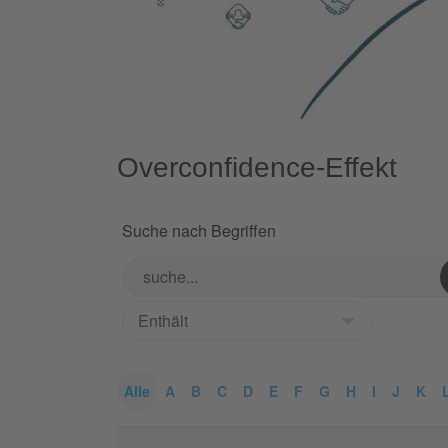
Overconfidence-Effekt
Suche nach Begriffen
Alle
A
B
C
D
E
F
G
H
I
J
K