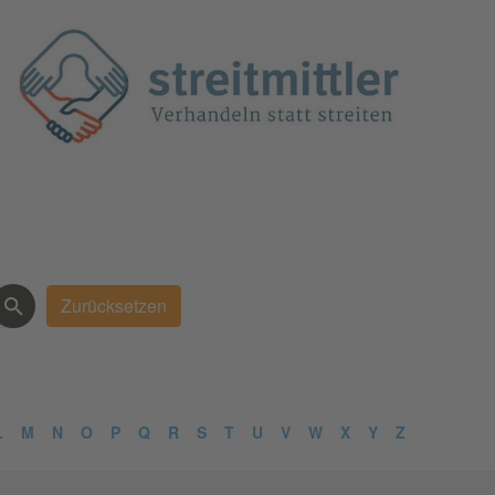
L
M
N
O
P
Q
R
S
T
U
V
W
X
Y
Z