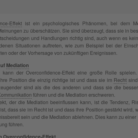
nce-Effekt
ist ein psychologisches Phänomen, bei dem Men
einungen zu überschätzen. Sie sind überzeugt, dass sie in be
tscheidungen und Handlungen richtig sind, auch wenn es keine
denen Situationen auftreten, wie zum Beispiel bei der Einsc
ten oder der Vorhersage von zukünftigen Ereignissen.
auf
Mediation
n kann der Overconfidence-Effekt eine große Rolle spielen
hre Position die einzig richtige ist und dass sie im
Recht
sind.
eugender sind als die des anderen und dass sie die besse
Kommunikation
führen und die Mediation erschweren.
ekt, der die Mediation beeinflussen kann, ist die Tendenz, R
st, dass sie im Recht ist und dass ihre Position gestärkt wird,
ssbereit sein und die Mediation ablehnen. Dies kann zu einer l
ung führen.
 Overconfidence-Effekt