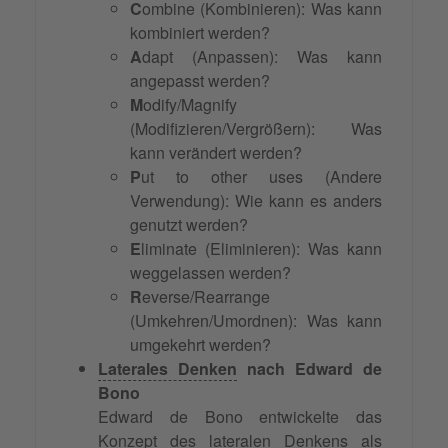
C
ombine (Kombinieren): Was kann
kombiniert werden?
A
dapt (Anpassen): Was kann
angepasst werden?
M
odify/Magnify
(Modifizieren/Vergrößern): Was
kann verändert werden?
P
ut to other uses (Andere
Verwendung): Wie kann es anders
genutzt werden?
E
liminate (Eliminieren): Was kann
weggelassen werden?
R
everse/Rearrange
(Umkehren/Umordnen): Was kann
umgekehrt werden?
Laterales Denken
nach Edward de
Bono
Edward de Bono entwickelte das
Konzept des lateralen Denkens als