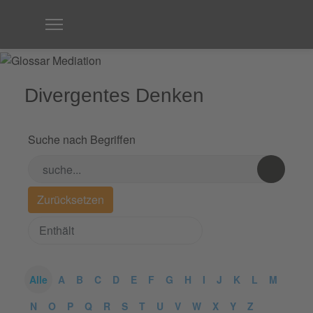
Divergentes Denken
Suche nach Begriffen
Alle
A
B
C
D
E
F
G
H
I
J
K
L
M
N
O
P
Q
R
S
T
U
V
W
X
Y
Z