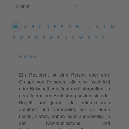
Alle
A
B
C
D
E
F
G
H
I
J
K
L
M
N
O
P
Q
R
S
T
U
V
W
X
Y
Z
Rezipient
Ein
Rezipient
ist eine Person oder eine
Gruppe von Personen, die eine Nachricht
oder Botschaft empfängt und interpretiert. In
der allgemeinen Bedeutung bezieht sich der
Begriff auf jeden, der Informationen
aufnimmt und verarbeitet, sei es durch
Lesen, Hören, Sehen oder anderweitig. In
der Kommunikations- und