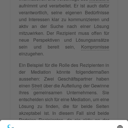
aufnimmt und verarbeitet. Er ist auch dafür
verantwortlich, seine eigenen Bedürfnisse
und Interessen klar zu kommunizieren und
aktiv an der Suche nach einer Lösung
mitzuwirken. Der Rezipient muss offen für
neue Perspektiven und Lösungsansätze
sein und bereit sein,
Kompromisse
einzugehen.
Ein Beispiel für die Rolle des Rezipienten in
der Mediation könnte folgendermaßen
aussehen: Zwei Geschäftspartner haben
einen
Streit
über die Aufteilung der Gewinne
ihres gemeinsamen Unternehmens. Sie
entscheiden sich für eine Mediation, um eine
Lösung zu finden, die für beide Seiten
akzeptabel ist. In diesem Fall sind beide
Parteien Rezipienten, da sie aktiv an der
Mediation teilnehmen und die