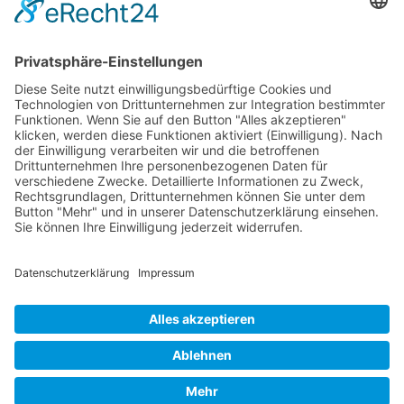
Verantwortung für die Lösung ihres Konflikts
tragen. Der Mediator wird ihnen dabei
helfen, ihre Bedürfnisse und Interessen zu
kommunizieren und gemeinsam nach einer
Lösung zu suchen, die für beide Seiten
gerecht ist.
© 2026 Frank Hartung Ihr Mediator bei Konflikten in Familie,
Erbschaft, Beruf, Wirtschaft und Schule
🏠 06844 Dessau-Roßlau Albrechtstraße 116 ☎
0340 530
952 03
263
Bewertungen auf ProvenExpert.com
Frank Hartung - Familien- und Wirtschaftsmediator