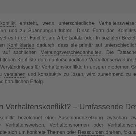
konflikt
entsteht, wenn unterschiedliche Verhaltensweis
allen und zu Spannungen führen. Diese Form des
Konflikts
i es in der Familie, am Arbeitsplatz oder in sozialen Bezie
ren
Konfliktarten
dadurch, dass sie primär auf unterschiedli
ht auf sachlichen
Meinungsverschiedenheiten
. Die Tatsach
ichen Konflikte durch unterschiedliche Verhaltenserwartungen
erständnisses für Verhaltenskonflikte in unserer modernen Ges
zu
verstehen
und konstruktiv zu lösen, wird zunehmend zu ei
 beruflichen Erfolg.
in Verhaltenskonflikt? – Umfassende Def
skonflikt bezeichnet eine Auseinandersetzung zwischen 
che Verhaltensweisen, Verhaltensnormen oder Verhaltens
, die sich um konkrete Themen oder
Ressourcen
drehen, fokussi