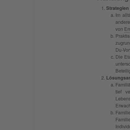
Strategien 
Im all
andere
von
Em
Prakt
zugrun
Du-Vor
Die Et
unters
Beteil
Lösungsans
Famili
tief v
Lebens
Erwach
Famili
Famil
Indivi