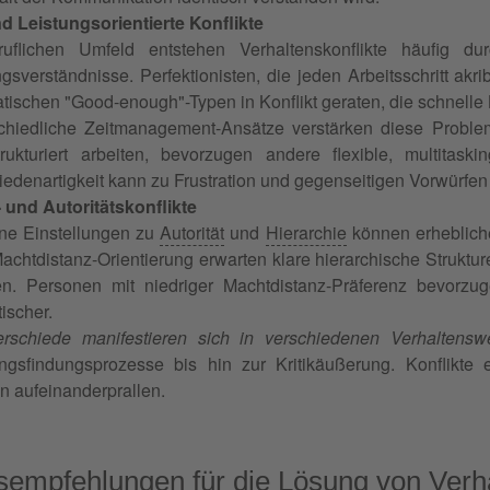
nd Leistungsorientierte Konflikte
uflichen Umfeld entstehen Verhaltenskonflikte häufig du
ngsverständnisse. Perfektionisten, die jeden Arbeitsschritt ak
tischen "Good-enough"-Typen in Konflikt geraten, die schnell
chiedliche Zeitmanagement-Ansätze verstärken diese Probl
rukturiert arbeiten, bevorzugen andere flexible, multitask
iedenartigkeit kann zu Frustration und gegenseitigen Vorwürfen
- und Autoritätskonflikte
ne Einstellungen zu
Autorität
und
Hierarchie
können erhebliche
achtdistanz-Orientierung erwarten klare hierarchische Struktu
en. Personen mit niedriger Machtdistanz-Präferenz bevorzug
tischer.
rschiede manifestieren sich in verschiedenen Verhaltensw
ngsfindungsprozesse bis hin zur Kritikäußerung. Konflikte 
n aufeinanderprallen.
sempfehlungen für die
Lösung
von Verha