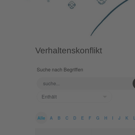
Verhaltenskonflikt
Suche nach Begriffen
Alle
A
B
C
D
E
F
G
H
I
J
K