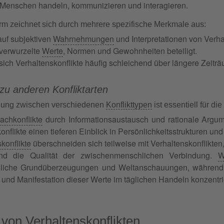
 Menschen handeln, kommunizieren und interagieren.
orm zeichnet sich durch mehrere spezifische Merkmale aus:
 auf subjektiven
Wahrnehmungen
und Interpretationen von Verha
f verwurzelte
Werte
, Normen und Gewohnheiten beteiligt.
sich Verhaltenskonflikte häufig schleichend über längere Zeitr
u anderen Konfliktarten
dung zwischen verschiedenen
Konflikttypen
ist essentiell für di
achkonflikte
durch Informationsaustausch und rationale Argum
onflikte einen tieferen Einblick in Persönlichkeitsstrukturen un
konflikte
überschneiden sich teilweise mit Verhaltenskonflikten,
nd die Qualität der zwischenmenschlichen Verbindung.
W
dliche Grundüberzeugungen und Weltanschauungen, während Ve
nd Manifestation dieser Werte im täglichen Handeln konzentri
von Verhaltenskonflikten