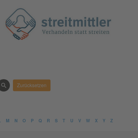
L
M
N
O
P
Q
R
S
T
U
V
W
X
Y
Z