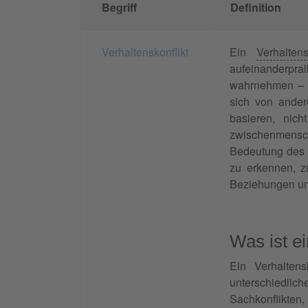
Begriff
Definition
Verhaltenskonflikt
Ein
Verhaltens
aufeinanderpr
wahrnehmen – se
sich von ande
basieren, nic
zwischenmenschl
Bedeutung des V
zu erkennen, 
Beziehungen und
Was ist e
Ein Verhalten
unterschiedli
Sachkonflikten