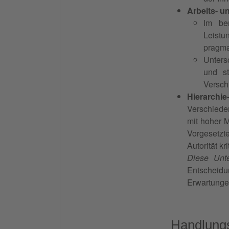
Arbeits- u
Im ber
Leistu
pragma
Unters
und st
Versch
Hierarchie
Verschiede
mit hoher M
Vorgesetzt
Autorität kri
Diese Unte
Entscheidu
Erwartunge
Handlung