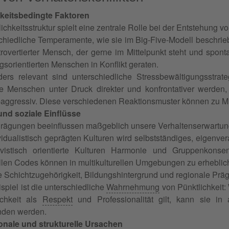
keitsbedingte Faktoren
ichkeitsstruktur spielt eine zentrale Rolle bei der Entstehung vo
chiedliche Temperamente, wie sie im Big-Five-Modell beschri
trovertierter Mensch, der gerne im Mittelpunkt steht und sponta
gsorientierten Menschen in Konflikt geraten.
ers relevant sind unterschiedliche Stressbewältigungsstra
 Menschen unter Druck direkter und konfrontativer werden,
-aggressiv. Diese verschiedenen Reaktionsmuster können zu Mi
 und soziale Einflüsse
 Prägungen beeinflussen maßgeblich unsere Verhaltenserwartun
ividualistisch geprägten Kulturen wird selbstständiges, eigenv
tivistisch orientierte Kulturen Harmonie und Gruppenkonse
ellen Codes können in multikulturellen Umgebungen zu erheblich
e Schichtzugehörigkeit, Bildungshintergrund und regionale Präg
spiel ist die unterschiedliche
Wahrnehmung
von Pünktlichkeit:
ichkeit als
Respekt
und Professionalität gilt, kann sie in 
den werden.
onale und strukturelle Ursachen