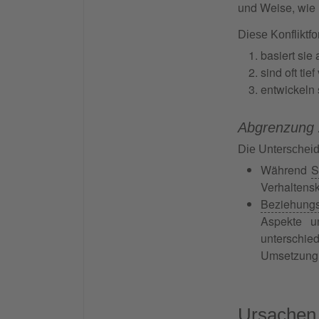
und Weise, wie
Diese Konfliktf
basiert sie
sind oft tie
entwickeln 
Abgrenzung z
Die Unterschei
Während
S
Verhaltensk
Beziehungs
Aspekte u
unterschie
Umsetzung u
Ursachen 