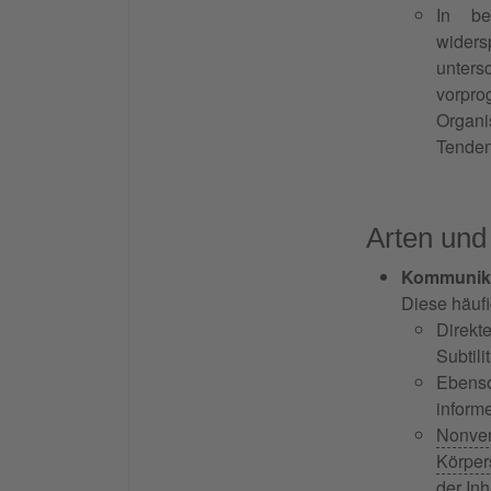
In be
wider
unters
vorpro
Organi
Tenden
Arten und
Kommunika
Diese häufi
Direkt
Subtil
Ebenso
inform
Nonve
Körper
der In