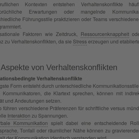
ruflichen Kontexten entstehen Verhaltenskonflikte häuf
sprüchliche Erwartungen oder mangelnde Kommunikati
chiedliche Führungsstile praktizieren oder Teams verschiedene
grammiert.
sationale Faktoren wie Zeitdruck,
Ressourcenknappheit
ode
z zu Verhaltenskonflikten, da sie
Stress
erzeugen und etablierte
 Aspekte von Verhaltenskonflikten
tionsbedingte Verhaltenskonflikte
gste Form entsteht durch unterschiedliche Kommunikationsstile
e Kommunikatoren, die Klartext sprechen, können mit indire
ität und Andeutungen setzen.
 führen verschiedene Präferenzen für schriftliche versus mün
elle
Interaktion
zu Spannungen.
rbale Kommunikation
spielt dabei eine entscheidende Rolle
sprache
, Tonfall oder räumlicher Nähe können zu gravierende
halt der Kommunikation identisch verstanden wird.