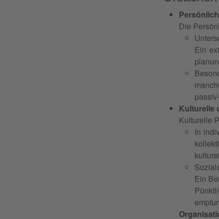
Persönlich
Die Persönl
Unters
Ein ex
planun
Besond
manche
passiv
Kulturelle
Kulturelle
In ind
kollek
kultur
Sozial
Ein Bei
Pünktl
empfun
Organisati