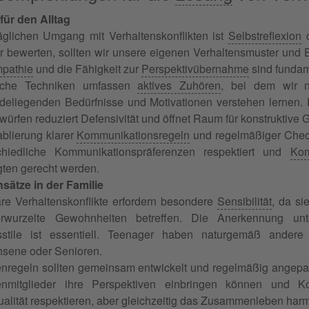
für den Alltag
täglichen Umgang mit Verhaltenskonflikten ist
Selbstreflexion
d
r bewerten, sollten wir unsere eigenen Verhaltensmuster und 
pathie
und die Fähigkeit zur
Perspektivübernahme
sind fundam
ische Techniken umfassen
aktives Zuhören
, bei dem wir n
deliegenden Bedürfnisse und Motivationen verstehen lernen
würfen reduziert Defensivität und öffnet Raum für konstruktive 
ablierung klarer
Kommunikationsregeln
und regelmäßiger Check-
chiedliche Kommunikationspräferenzen respektiert und
Kom
igten gerecht werden.
ätze in der Familie
äre Verhaltenskonflikte erfordern besondere
Sensibilität
, da si
erwurzelte Gewohnheiten betreffen. Die Anerkennung unt
stile ist essentiell. Teenager haben naturgemäß andere
sene oder Senioren.
enregeln sollten gemeinsam entwickelt und regelmäßig angepass
ienmitglieder ihre Perspektiven einbringen können und 
dualität respektieren, aber gleichzeitig das Zusammenleben har