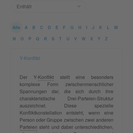
Alle
A
B
C
D
E
F
G
H
I
J
K
L
M
N
O
P
Q
R
S
T
U
V
W
X
Y
Z
Y-Konflikt
Der Y-
Konflikt
stellt eine besonders
komplexe Form zwischenmenschlicher
Spannungen dar, die sich durch ihre
charakteristische Drei-Parteien-Struktur
auszeichnet. Diese spezielle
Konfliktkonstellation entsteht, wenn eine
Person oder Gruppe zwischen zwei anderen
Parteien
steht und dabei unterschiedlichen,