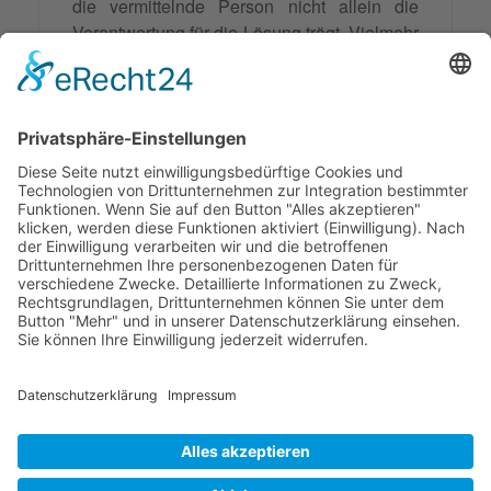
die vermittelnde Person nicht allein die
Verantwortung für die Lösung trägt. Vielmehr
ist es wichtig, alle Beteiligten in den
Lösungsprozess einzubeziehen und
gemeinsam nachhaltige Strategien zu
entwickeln. Nur so können Y-Konflikte nicht
nur gelöst, sondern auch zukünftig
vermieden werden.
Synonyme: Y-Konflikte
© 2026 Frank Hartung Ihr Mediator bei Konflikten in Familie,
Erbschaft, Beruf, Wirtschaft und Schule
🏠 06844 Dessau-Roßlau Albrechtstraße 116 ☎
0340 530
952 03