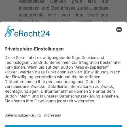
Assoziatives Denken greift also auf
Interessen und Bedürfnisse zurück, sodass
ausgedrückt wird, was dem jeweiligen
Menschen besonders wichtig ist.
Assoziationen werden insbesondere in der
dritten
Phase der Mediation
genutzt, um den
Konflikt
und seine verborgenen
Hintergründe zu durchleuchten und zu
erhellen.
Synonyme: Zusammenschluss,
Vereinigung,Verknüpfung
© 2026 Frank Hartung Ihr Mediator bei Konflikten in Familie,
Erbschaft, Beruf, Wirtschaft und Schule
🏠 06844 Dessau-Roßlau Albrechtstraße 116 ☎
0340 530