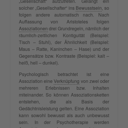
„Gesellschaft“ aufzutreten. Gelangt ein
solcher „Gesellschafter“ ins
Bewusstsein
, so
folgen andere automatisch nach. Nach
Auffassung von Aristoteles folgen
Assoziationen
drei Grundregeln, nämlich der
räumlich-zeitlichen Kontiguität (Beispiel:
Tisch – Stuhl), der Ähnlichkeit (Beispiel:
Maus – Ratte, Kaninchen – Hase) und der
Gegensätze bzw. Kontraste (Beispiel: kalt –
heiß, hell – dunkel).
Psychologisch betrachtet ist eine
Assoziation eine
Verknüpfung
von zwei oder
mehreren Erlebnissen bzw. Inhalten
miteinander. So können Assoziationsketten
entstehen, die als Basis der
Gedächtnisleistung gelten. Eine Assoziation
kann sowohl bewusst als auch unbewusst
sein. In der Psychotherapie werden