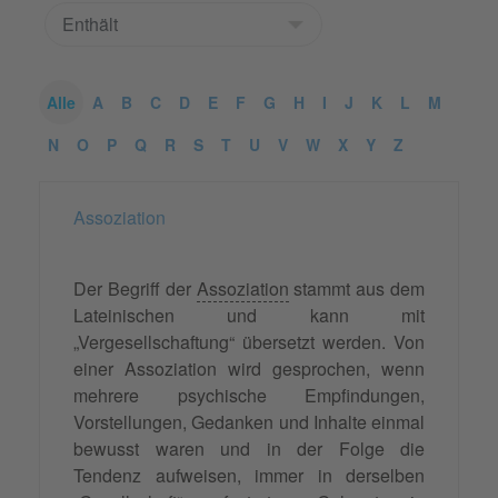
Alle
A
B
C
D
E
F
G
H
I
J
K
L
M
N
O
P
Q
R
S
T
U
V
W
X
Y
Z
Assoziation
Der Begriff der
Assoziation
stammt aus dem
Lateinischen und kann mit
„Vergesellschaftung“ übersetzt werden. Von
einer Assoziation wird gesprochen, wenn
mehrere psychische Empfindungen,
Vorstellungen, Gedanken und Inhalte einmal
bewusst waren und in der Folge die
Tendenz aufweisen, immer in derselben