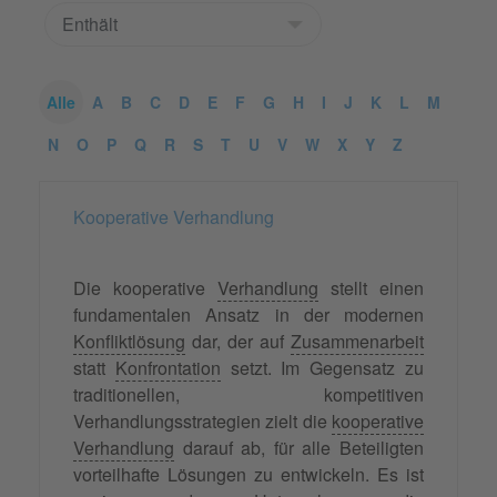
Alle
A
B
C
D
E
F
G
H
I
J
K
L
M
N
O
P
Q
R
S
T
U
V
W
X
Y
Z
Kooperative Verhandlung
Die kooperative
Verhandlung
stellt einen
fundamentalen Ansatz in der modernen
Konfliktlösung
dar, der auf
Zusammenarbeit
statt
Konfrontation
setzt. Im Gegensatz zu
traditionellen, kompetitiven
Verhandlungsstrategien zielt die
kooperative
Verhandlung
darauf ab, für alle Beteiligten
vorteilhafte Lösungen zu entwickeln. Es ist