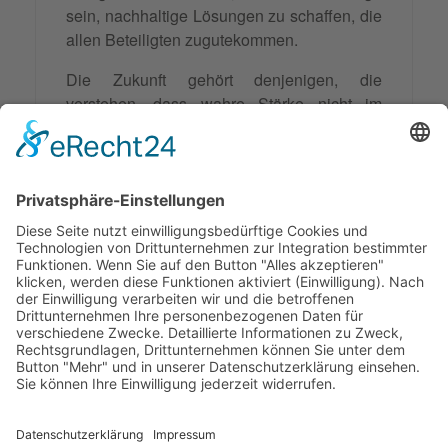
sein, nachhaltige Lösungen zu schaffen, die
allen Beteiligten zugutekommen.
Die Zukunft gehört denjenigen, die
verstehen, dass wahre Stärke nicht im
Besiegen anderer liegt, sondern in der
Fähigkeit, gemeinsam Lösungen zu
entwickeln, die für alle Beteiligten von
Vorteil sind. Kooperative Verhandlung ist
nicht nur eine Methode – sie ist eine
Haltung, die zu einer besseren,
kollaborativeren Welt beitragen kann.
© 2026 Frank Hartung Ihr Mediator bei Konflikten in Familie,
Erbschaft, Beruf, Wirtschaft und Schule