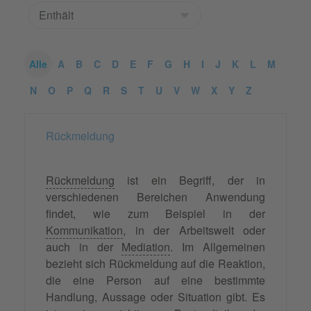
Alle
A
B
C
D
E
F
G
H
I
J
K
L
M
N
O
P
Q
R
S
T
U
V
W
X
Y
Z
Rückmeldung
Rückmeldung
ist ein Begriff, der in
verschiedenen Bereichen Anwendung
findet, wie zum Beispiel in der
Kommunikation
, in der Arbeitswelt oder
auch in der
Mediation
. Im Allgemeinen
bezieht sich Rückmeldung auf die Reaktion,
die eine Person auf eine bestimmte
Handlung, Aussage oder Situation gibt. Es