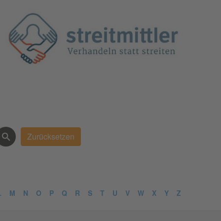
L
M
N
O
P
Q
R
S
T
U
V
W
X
Y
Z