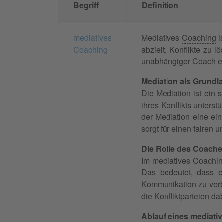
Begriff
Definition
mediatives
Mediatives
Coaching
i
Coaching
abzielt, Konflikte zu 
unabhängiger Coach ein
Mediation als Grundl
Die Mediation ist ein s
ihres
Konflikts
unterstü
der Mediation eine ein
sorgt für einen fairen
Die Rolle des Coache
Im mediatives Coachi
Das bedeutet, dass er
Kommunikation zu ver
die Konfliktparteien d
Ablauf eines mediati