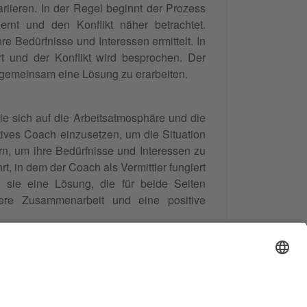
riieren. In der Regel beginnt der Prozess
ernt und den Konflikt näher betrachtet.
re Bedürfnisse und Interessen ermittelt. In
 und der Konflikt wird besprochen. Der
d gemeinsam eine Lösung zu erarbeiten.
ie sich auf die Arbeitsatmosphäre und die
ives Coach einzusetzen, um die Situation
rn, um ihre Bedürfnisse und Interessen zu
 in dem der Coach als Vermittler fungiert
 sie eine Lösung, die für beide Seiten
sere Zusammenarbeit und eine positive