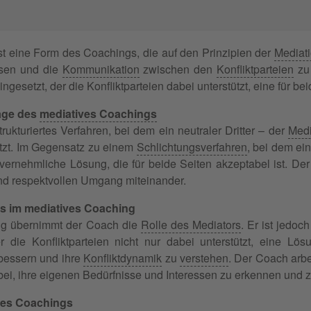
st eine Form des Coachings, die auf den Prinzipien der
Mediat
lösen und die
Kommunikation
zwischen den
Konfliktparteien
zu 
gesetzt, der die Konfliktparteien dabei unterstützt, eine für b
age des
mediatives Coachings
trukturiertes Verfahren, bei dem ein neutraler Dritter – der
Medi
tzt. Im Gegensatz zu einem
Schlichtungsverfahren
, bei dem ein
vernehmliche Lösung, die für beide Seiten akzeptabel ist. Der 
 und respektvollen Umgang miteinander.
s im mediatives Coaching
ng übernimmt der Coach die
Rolle des Mediators
. Er ist jedoc
 die Konfliktparteien nicht nur dabei unterstützt, eine Lö
bessern und ihre
Konfliktdynamik
zu
verstehen
. Der Coach arbei
abei, ihre eigenen Bedürfnisse und Interessen zu erkennen und
ves Coachings