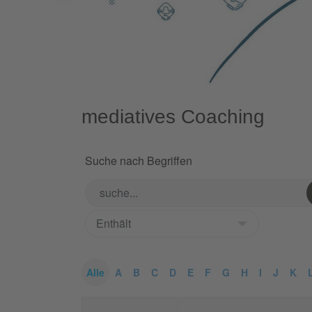
mediatives Coaching
Suche nach Begriffen
Alle
A
B
C
D
E
F
G
H
I
J
K