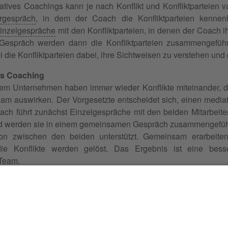
tives Coachings kann je nach Konflikt und Konfliktparteien va
rgespräch
, in dem der Coach die Konfliktparteien kennenl
inzelgespräche
mit den Konfliktparteien, in denen der Coach ih
spräch werden dann die Konfliktparteien zusammengeführt
i die Konfliktparteien dabei, ihre Sichtweisen zu verstehen un
ves Coaching
inem Unternehmen haben immer wieder Konflikte miteinander, d
am auswirken. Der Vorgesetzte entscheidet sich, einen mediat
ach führt zunächst Einzelgespräche mit den beiden Mitarbeite
nd werden sie in einem gemeinsamen Gespräch zusammengeführt,
n zwischen den beiden unterstützt. Gemeinsam erarbeiten
die Konflikte werden gelöst. Das Ergebnis ist eine bes
 Team.
ion des Mediators als Coach