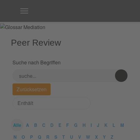
Peer Review
Suche nach Begriffen
Alle
A
B
C
D
E
F
G
H
I
J
K
L
M
N
O
P
Q
R
S
T
U
V
W
X
Y
Z