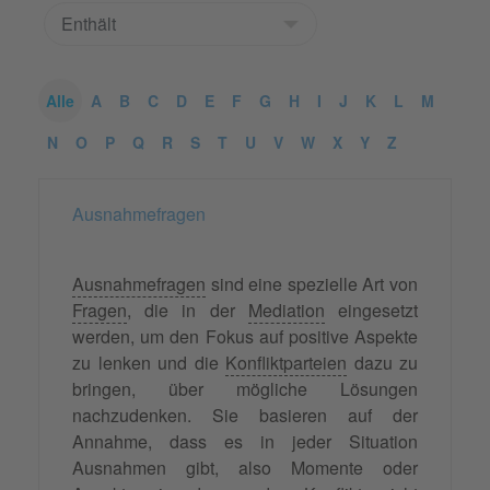
Alle
A
B
C
D
E
F
G
H
I
J
K
L
M
N
O
P
Q
R
S
T
U
V
W
X
Y
Z
Ausnahmefragen
Ausnahmefragen
sind eine spezielle Art von
Fragen
, die in der
Mediation
eingesetzt
werden, um den Fokus auf positive Aspekte
zu lenken und die
Konfliktparteien
dazu zu
bringen, über mögliche Lösungen
nachzudenken. Sie basieren auf der
Annahme, dass es in jeder Situation
Ausnahmen gibt, also Momente oder