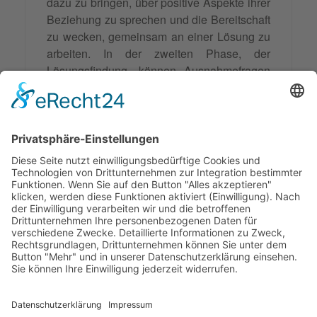
dazu zu bringen, über positive Aspekte ihrer
Beziehung zu sprechen und die Bereitschaft
zu wecken, gemeinsam an einer Lösung zu
arbeiten. In der zweiten Phase, der
Lösungsfindung
, können Ausnahmefragen
dazu beitragen, konkrete Lösungsideen zu
entwickeln und zu bewerten. In der dritten
Phase, der
Vereinbarung
, können sie dazu
beitragen, eine gemeinsame Basis für die
zukünftige
Zusammenarbeit
zu schaffen und
die Konfliktparteien dazu zu motivieren, sich
an getroffene Vereinbarungen zu halten.
© 2026 Frank Hartung Ihr Mediator bei Konflikten in Familie,
Erbschaft, Beruf, Wirtschaft und Schule