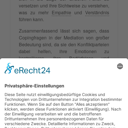
versetzen und ihre Sichtweise zu verstehen,
was zu mehr
Empathie
und
Verständnis
führen kann.
Zusammenfassend lässt sich sagen, dass
Copingfragen in der Mediation von großer
Bedeutung sind, da sie den Konfliktparteien
dabei helfen, ihre Emotionen zu
kontrollieren, ihre Bedürfnisse und
Interessen zu identifizieren und ihre
Perspektiven zu erweitern. Sie sind ein
wichtiges Instrument, um eine konstruktive
und kooperative
Lösung
für den Konflikt zu
finden und tragen somit maßgeblich zum
Erfolg der Mediation bei.
Synonyme: Bewältigungsfragen