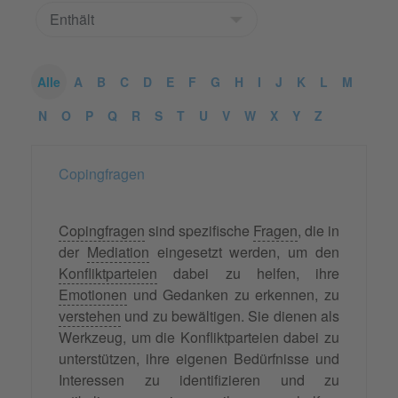
Alle
A
B
C
D
E
F
G
H
I
J
K
L
M
N
O
P
Q
R
S
T
U
V
W
X
Y
Z
Copingfragen
Copingfragen
sind spezifische
Fragen
, die in
der
Mediation
eingesetzt werden, um den
Konfliktparteien
dabei zu helfen, ihre
Emotionen
und Gedanken zu erkennen, zu
verstehen
und zu bewältigen. Sie dienen als
Werkzeug, um die Konfliktparteien dabei zu
unterstützen, ihre eigenen Bedürfnisse und
Interessen zu identifizieren und zu