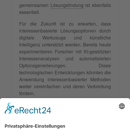
gemeinsamen
Lösungsfindung
ist ebenfalls
essentiell.
Für die Zukunft ist zu erwarten, dass
interessenbasierte Lösungsoptionen durch
digitale Werkzeuge und künstliche
Intelligenz unterstützt werden. Bereits heute
experimentieren Forscher mit KI-gestützten
Interessenanalysen und automatisierten
Optionsgenerierungen. Diese
technologischen Entwicklungen könnten die
Anwendung interessenbasierter Methoden
weiter vereinfachen und deren Verbreitung
fördern.
Die kontinuierliche Weiterentwicklung dieser
Methodik, kombiniert mit wachsender
Professionalisierung in Coaching und
Mediation, verspricht eine weitere Stärkung