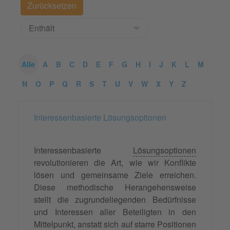
Alle
A
B
C
D
E
F
G
H
I
J
K
L
M
N
O
P
Q
R
S
T
U
V
W
X
Y
Z
Interessenbasierte Lösungsoptionen
Interessenbasierte
Lösungsoptionen
revolutionieren die Art, wie wir Konflikte
lösen und gemeinsame Ziele erreichen.
Diese methodische Herangehensweise
stellt die zugrundeliegenden Bedürfnisse
und Interessen aller Beteiligten in den
Mittelpunkt, anstatt sich auf starre Positionen