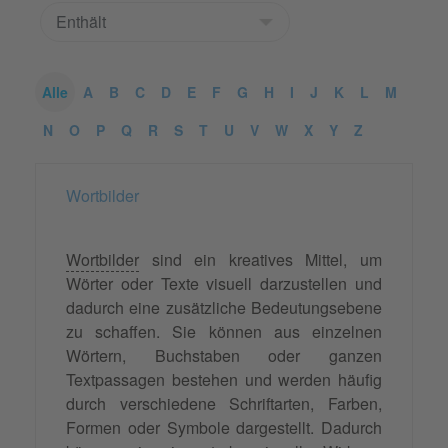
Alle
A
B
C
D
E
F
G
H
I
J
K
L
M
N
O
P
Q
R
S
T
U
V
W
X
Y
Z
Wortbilder
Wortbilder
sind ein kreatives Mittel, um
Wörter oder Texte visuell darzustellen und
dadurch eine zusätzliche Bedeutungsebene
zu schaffen. Sie können aus einzelnen
Wörtern, Buchstaben oder ganzen
Textpassagen bestehen und werden häufig
durch verschiedene Schriftarten, Farben,
Formen oder Symbole dargestellt. Dadurch