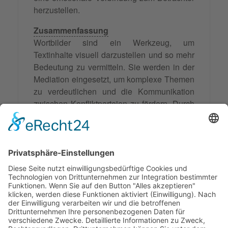
herzustellen.
Zusammenfassung
Wortbilder sind ein Werkzeug, um
Textinhalte visuell darzustellen und so mehr
Bedeutung zu vermitteln. Sie werden in der
Mediation eingesetzt, um komplexe Themen
zu verdeutlichen und die Kommunikation
zwischen Konfliktparteien zu fördern. Durch
den Einsatz von verschiedenen Schriftarten,
Farben und Formen können sie helfen,
unterschiedliche Sichtweisen zu
verstehen
und Lösungen zu finden. Wortbilder finden
auch in Bildung und Werbung Anwendung,
um Inhalte verständlicher zu machen und
eine emotionale Wirkung zu erzeugen.