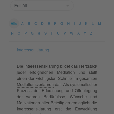
Alle
A
B
C
D
E
F
G
H
I
J
K
L
M
N
O
P
Q
R
S
T
U
V
W
X
Y
Z
Interessenklärung
Die
Interessensklärung
bildet das Herzstück
jeder erfolgreichen
Mediation
und stellt
einen der wichtigsten Schritte im gesamten
Mediationsverfahren
dar. Als systematischer
Prozess der Erforschung und Offenlegung
der wahren Bedürfnisse, Wünsche und
Motivationen aller Beteiligten ermöglicht die
Interessensklärung erst die Entwicklung