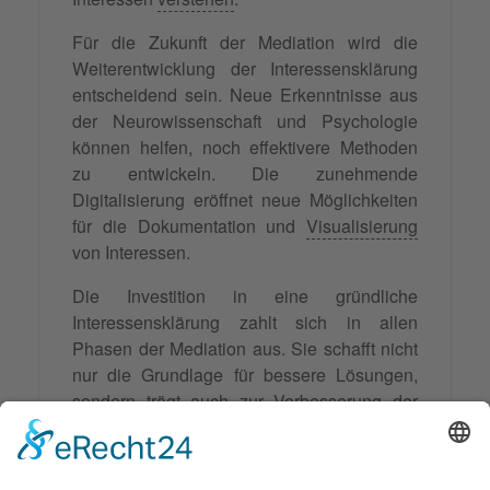
Für die Zukunft der Mediation wird die
Weiterentwicklung der Interessensklärung
entscheidend sein. Neue Erkenntnisse aus
der Neurowissenschaft und Psychologie
können helfen, noch effektivere Methoden
zu entwickeln. Die zunehmende
Digitalisierung eröffnet neue Möglichkeiten
für die Dokumentation und
Visualisierung
von Interessen.
Die Investition in eine gründliche
Interessensklärung zahlt sich in allen
Phasen der Mediation aus. Sie schafft nicht
nur die Grundlage für bessere Lösungen,
sondern trägt auch zur Verbesserung der
Beziehungen zwischen den Konfliktparteien
bei. In einer Zeit zunehmender
gesellschaftlicher Polarisierung wird die