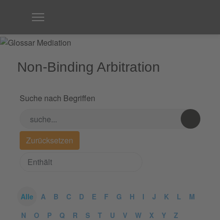
Non-Binding Arbitration
Suche nach Begriffen
Alle
A
B
C
D
E
F
G
H
I
J
K
L
M
N
O
P
Q
R
S
T
U
V
W
X
Y
Z