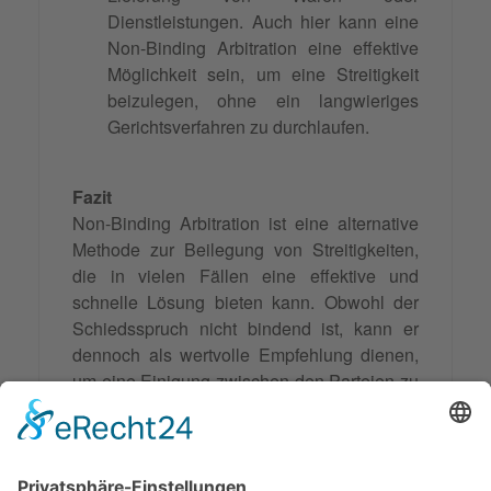
Dienstleistungen. Auch hier kann eine
Non-Binding Arbitration eine effektive
Möglichkeit sein, um eine Streitigkeit
beizulegen, ohne ein langwieriges
Gerichtsverfahren zu durchlaufen.
Fazit
Non-Binding Arbitration ist eine alternative
Methode zur Beilegung von Streitigkeiten,
die in vielen Fällen eine effektive und
schnelle Lösung bieten kann. Obwohl der
Schiedsspruch nicht bindend ist, kann er
dennoch als wertvolle Empfehlung dienen,
um eine
Einigung
zwischen den Parteien zu
erzielen. Es ist jedoch wichtig, die Vor- und
Nachteile dieses Verfahrens zu
berücksichtigen und sich im Voraus über die
Bedingungen und den Ablauf der Non-