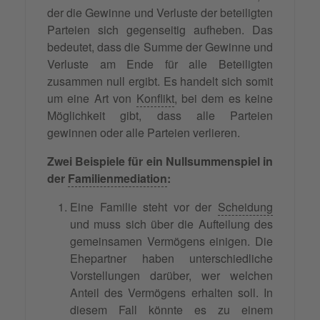
der die Gewinne und Verluste der beteiligten
Parteien sich gegenseitig aufheben. Das
bedeutet, dass die Summe der Gewinne und
Verluste am Ende für alle Beteiligten
zusammen null ergibt. Es handelt sich somit
um eine Art von
Konflikt
, bei dem es keine
Möglichkeit gibt, dass alle Parteien
gewinnen oder alle Parteien verlieren.
Zwei Beispiele für ein Nullsummenspiel in
der
Familienmediation
:
Eine Familie steht vor der
Scheidung
und muss sich über die Aufteilung des
gemeinsamen Vermögens einigen. Die
Ehepartner haben unterschiedliche
Vorstellungen darüber, wer welchen
Anteil des Vermögens erhalten soll. In
diesem Fall könnte es zu einem