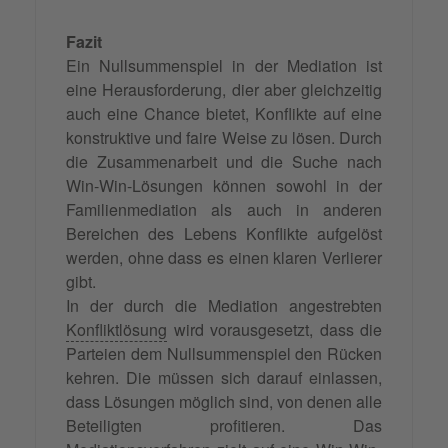
Fazit
Ein Nullsummenspiel in der Mediation ist
eine Herausforderung, dier aber gleichzeitig
auch eine Chance bietet, Konflikte auf eine
konstruktive und faire Weise zu lösen. Durch
die Zusammenarbeit und die Suche nach
Win-Win-Lösungen können sowohl in der
Familienmediation als auch in anderen
Bereichen des Lebens Konflikte aufgelöst
werden, ohne dass es einen klaren Verlierer
gibt.
In der durch die Mediation angestrebten
Konfliktlösung
wird vorausgesetzt, dass die
Parteien dem Nullsummenspiel den Rücken
kehren. Die müssen sich darauf einlassen,
dass Lösungen möglich sind, von denen alle
Beteiligten profitieren. Das