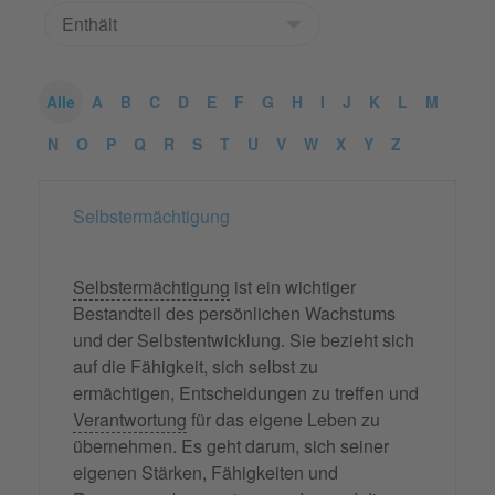
Alle
A
B
C
D
E
F
G
H
I
J
K
L
M
N
O
P
Q
R
S
T
U
V
W
X
Y
Z
Selbstermächtigung
Selbstermächtigung
ist ein wichtiger
Bestandteil des persönlichen Wachstums
und der Selbstentwicklung. Sie bezieht sich
auf die Fähigkeit, sich selbst zu
ermächtigen, Entscheidungen zu treffen und
Verantwortung
für das eigene Leben zu
übernehmen. Es geht darum, sich seiner
eigenen Stärken, Fähigkeiten und