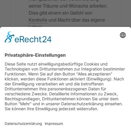
seiner Träume und Wünsche arbeiten.
Dies gibt einem ein Gefühl von
Kontrolle
und Macht über das eigene
Leben.
Verantwortung übernehmen
Selbstermächtigung beinhaltet auch,
Verantwortung für das eigene Leben
und die eigenen Entscheidungen zu
übernehmen. Dies bedeutet, die
Konsequenzen seines Handelns zu
akzeptieren und aus Fehlern zu lernen.
© 2026 Frank Hartung Ihr Mediator bei Konflikten in Familie,
Erbschaft, Beruf, Wirtschaft und Schule