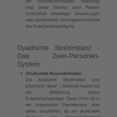
der Verantwortlichkeiten. Allerdings
birgt diese Struktur auch Risiken
hinsichtlich einseitiger Bewertungen
oder persönlicher Voreingenommenheit
des Entscheidungsträgers.
Dyadische Streitinstanz -
Das Zwei-Personen-
System
Strukturelle Besonderheiten
Die dyadische Streitinstanz (von
griechisch "dyas" = Zweiheit) basiert auf
der Mitwirkung zweier
Entscheidungsträger. Diese Form ist in
der klassischen Rechtspraxis eher
selten anzutreffen, da sie strukturelle