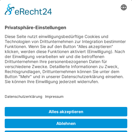
strukturellen Prinzipien außer Kraft zu
setzen. Die bewährten Kategorien
monadischer und triadischer Instanzen
werden auch in der digitalen Ära ihre
Relevanz behalten und als Grundlage für
innovative Verfahrensgestaltungen dienen.
Synonyme: Streitinstanzen
© 2026 Frank Hartung Ihr Mediator bei Konflikten in Familie,
Erbschaft, Beruf, Wirtschaft und Schule
🏠 06844 Dessau-Roßlau Albrechtstraße 116 ☎
0340 530
952 03
263
Bewertungen auf ProvenExpert.com