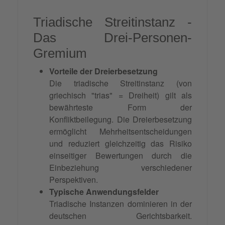
Triadische Streitinstanz -
Das Drei-Personen-
Gremium
Vorteile der Dreierbesetzung
Die triadische Streitinstanz (von
griechisch "trias" = Dreiheit) gilt als
bewährteste Form der
Konfliktbeilegung. Die Dreierbesetzung
ermöglicht Mehrheitsentscheidungen
und reduziert gleichzeitig das Risiko
einseitiger Bewertungen durch die
Einbeziehung verschiedener
Perspektiven.
Typische Anwendungsfelder
Triadische Instanzen dominieren in der
deutschen Gerichtsbarkeit.