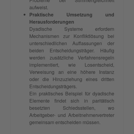
Probleme bei Stimmengleichheit
aufweist.
Praktische Umsetzung und
Herausforderungen
Dyadische Systeme erfordern
Mechanismen zur Konfliktlösung bei
unterschiedlichen Auffassungen der
beiden Entscheidungsträger. Häufig
werden zusätzliche Verfahrensregeln
implementiert, wie Losentscheid,
Verweisung an eine höhere Instanz
oder die Hinzuziehung eines dritten
Entscheidungsträgers.
Ein praktisches Beispiel für dyadische
Elemente findet sich in paritätisch
besetzten Schiedsstellen, wo
Arbeitgeber- und Arbeitnehmervertreter
gemeinsam entscheiden müssen.