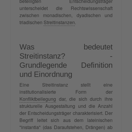
beteiligten Entscheidungsträger
unterscheidet die Rechtswissenschaft
zwischen monadischen, dyadischen und
triadischen
Streitinstanzen
.
Was bedeutet
Streitinstanz? -
Grundlegende Definition
und Einordnung
Eine Streitinstanz stellt eine
institutionalisierte Form der
Konfliktbeilegung
dar, die sich durch ihre
strukturelle Ausgestaltung und die Anzahl
der Entscheidungsträger charakterisiert. Der
Begriff leitet sich aus dem lateinischen
"instantia" (das Daraufstehen, Drängen) ab