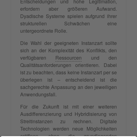
Entscheidungen und hohe Legitimation,
erfordern aber größeren Aufwand.
Dyadische Systeme spielen aufgrund ihrer
strukturellen Schwächen eine
untergeordnete Rolle.
Die Wahl der geeigneten Instanzart sollte
sich an der Komplexität des Konflikts, den
verfügbaren
Ressourcen
und den
Qualitätsanforderungen orientieren. Dabei
ist zu beachten, dass keine Instanzart per se
überlegen ist – entscheidend ist die
sachgerechte Anpassung an den jeweiligen
Anwendungsfall.
Für die Zukunft ist mit einer weiteren
Ausdifferenzierung und Hybridisierung von
Streitinstanzen zu rechnen. Digitale
Technologien werden neue Möglichkeiten
eröffnen, ohne die grundlegenden