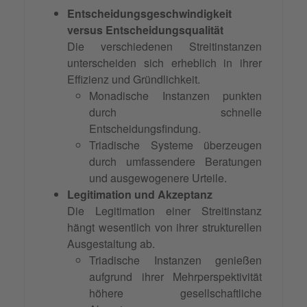
Entscheidungsgeschwindigkeit
versus Entscheidungsqualität
Die verschiedenen Streitinstanzen
unterscheiden sich erheblich in ihrer
Effizienz und Gründlichkeit.
Monadische Instanzen punkten
durch schnelle
Entscheidungsfindung.
Triadische Systeme überzeugen
durch umfassendere Beratungen
und ausgewogenere Urteile.
Legitimation und Akzeptanz
Die Legitimation einer Streitinstanz
hängt wesentlich von ihrer strukturellen
Ausgestaltung ab.
Triadische Instanzen genießen
aufgrund ihrer Mehrperspektivität
höhere gesellschaftliche