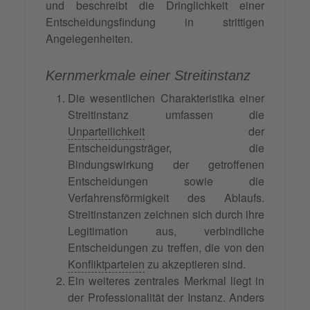
und beschreibt die Dringlichkeit einer
Entscheidungsfindung in strittigen
Angelegenheiten.
Kernmerkmale einer Streitinstanz
Die wesentlichen Charakteristika einer
Streitinstanz umfassen die
Unparteilichkeit
der
Entscheidungsträger, die
Bindungswirkung der getroffenen
Entscheidungen sowie die
Verfahrensförmigkeit des Ablaufs.
Streitinstanzen zeichnen sich durch ihre
Legitimation aus, verbindliche
Entscheidungen zu treffen, die von den
Konfliktparteien
zu akzeptieren sind.
Ein weiteres zentrales Merkmal liegt in
der Professionalität der Instanz. Anders